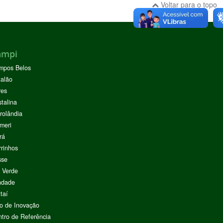
Voltar para o topo
ampi
mpos Belos
alão
res
stalina
rolândia
meri
rá
rinhos
sse
 Verde
ndade
taí
o de Inovação
tro de Referência