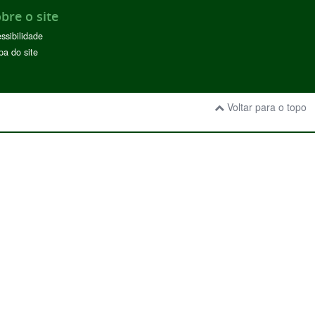
bre o site
ssibilidade
a do site
Voltar para o topo