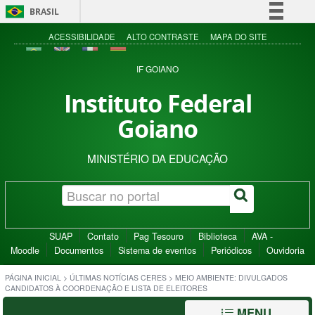
BRASIL
Simplifique!
ACESSIBILIDADE
ALTO CONTRASTE
MAPA DO SITE
Comunica BR
IF GOIANO
Participe
Instituto Federal
Acesso à informação
Goiano
Legislação
Canais
MINISTÉRIO DA EDUCAÇÃO
SUAP
Contato
Pag Tesouro
Biblioteca
AVA -
Moodle
Documentos
Sistema de eventos
Periódicos
Ouvidoria
PÁGINA INICIAL
>
ÚLTIMAS NOTÍCIAS CERES
>
MEIO AMBIENTE: DIVULGADOS
CANDIDATOS À COORDENAÇÃO E LISTA DE ELEITORES
MENU