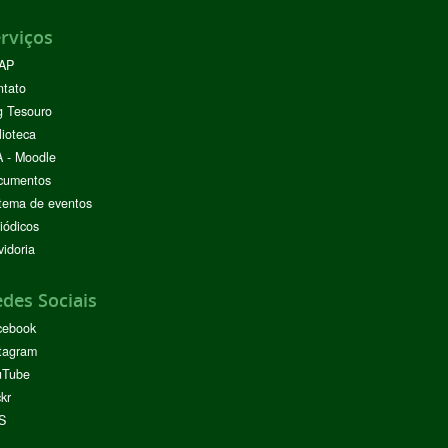
rviços
AP
ntato
g Tesouro
lioteca
 - Moodle
cumentos
tema de eventos
iódicos
idoria
des Sociais
cebook
tagram
uTube
ckr
S