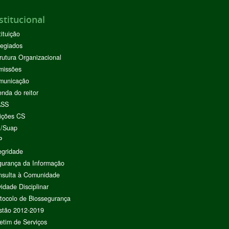
stitucional
tituição
egiados
rutura Organizacional
missões
municação
nda do reitor
ASS
ições CS
I/Suap
P
egridade
urança da Informação
nsulta à Comunidade
vidade Disciplinar
tocolo de Biossegurança
stão 2012-2019
etim de Serviços