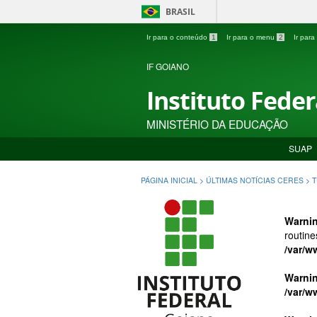
BRASIL
Ir para o conteúdo
1
Ir para o menu
2
Ir par
IF GOIANO
Instituto Fede
MINISTÉRIO DA EDUCAÇÃO
SUAP
PÁGINA INICIAL
>
ÚLTIMAS NOTÍCIAS CERES
>
T
Warni
routine
/var/w
Warni
/var/w