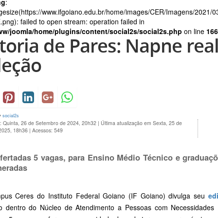
ng
:
gesize(https://www.ifgoiano.edu.br/home/images/CER/Imagens/2021/
ng): failed to open stream: operation failed in
ww/joomla/home/plugins/content/social2s/social2s.php
on line
166
toria de Pares: Napne rea
leção
y
social2s
o: Quinta, 26 de Setembro de 2024, 20h32
|
Última atualização em Sexta, 25 de
 2025, 18h36
|
Acessos: 549
fertadas 5 vagas, para Ensino Médio Técnico e graduaçõ
neradas
us Ceres do Instituto Federal Goiano (IF Goiano) divulga seu
edi
o dentro do Núcleo de Atendimento a Pessoas com Necessidades E