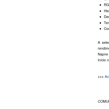
RG
His
Dec
Te
Com
A sele
rendim
Napne 
início
>>>
Ac
COMUN