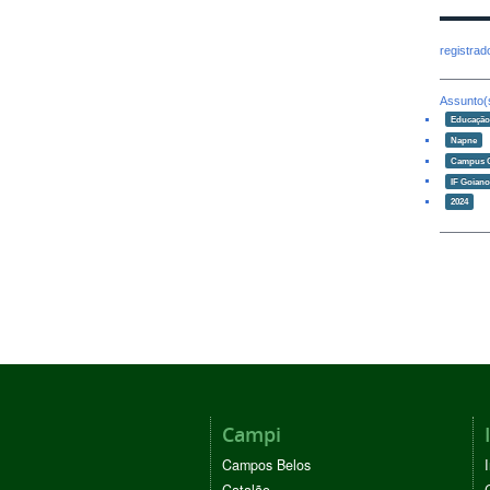
registra
Assunto(
Educaçã
Napne
Campus 
IF Goian
2024
Campi
Campos Belos