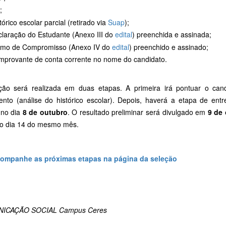
;
tórico escolar parcial (retirado via
Suap
);
laração do Estudante (Anexo III do
edital
) preenchida e assinada;
rmo de Compromisso (Anexo IV do
edital
) preenchido e assinado;
provante de conta corrente no nome do candidato.
ção será realizada em duas etapas. A primeira irá pontuar o can
ento (análise do histórico escolar). Depois, haverá a etapa de entr
no dia
8 de outubro
. O resultado preliminar será divulgado em
9 de
 no dia 14 do mesmo mês.
ompanhe as próximas etapas na página da seleção
ICAÇÃO SOCIAL Campus Ceres