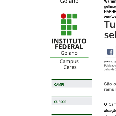
Warni
getima
NAPNE.p
/var/w
Tu
se
powered b
Publicad
Julho de
São o
CAMPI
remu
CURSOS
O Camp
atuaçã