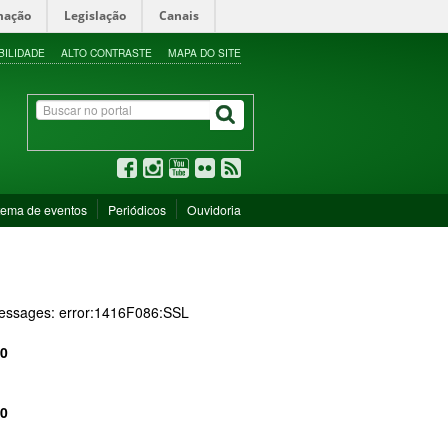
mação
Legislação
Canais
BILIDADE
ALTO CONTRASTE
MAPA DO SITE
tema de eventos
Periódicos
Ouvidoria
 messages: error:1416F086:SSL
0
0