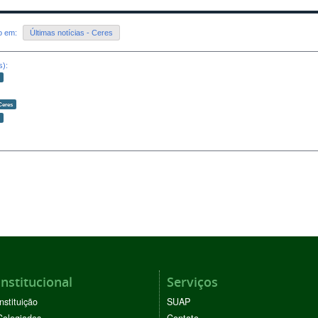
do em:
Últimas notícias - Ceres
s):
o
Ceres
o
Institucional
Serviços
Instituição
SUAP