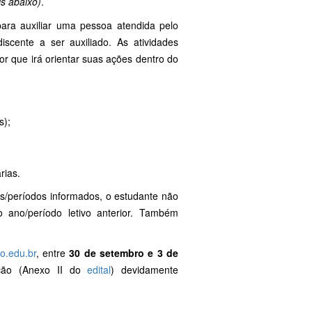
is abaixo)
.
ara auxiliar uma pessoa atendida pelo
scente a ser auxiliado. As atividades
or que irá orientar suas ações dentro do
s);
rias.
s/períodos informados, o estudante não
o ano/período letivo anterior. Também
o.edu.br
, entre
30 de setembro e 3 de
ição (Anexo II do
edital
) devidamente