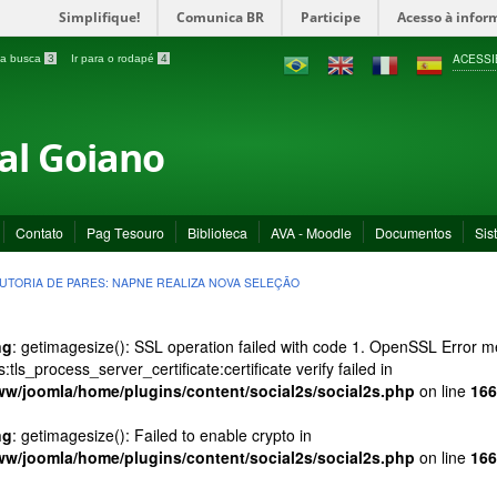
Simplifique!
Comunica BR
Participe
Acesso à infor
ACESSI
a a busca
3
Ir para o rodapé
4
ral Goiano
Contato
Pag Tesouro
Biblioteca
AVA - Moodle
Documentos
Sis
UTORIA DE PARES: NAPNE REALIZA NOVA SELEÇÃO
ng
: getimagesize(): SSL operation failed with code 1. OpenSSL Error
s:tls_process_server_certificate:certificate verify failed in
ww/joomla/home/plugins/content/social2s/social2s.php
on line
166
ng
: getimagesize(): Failed to enable crypto in
ww/joomla/home/plugins/content/social2s/social2s.php
on line
166