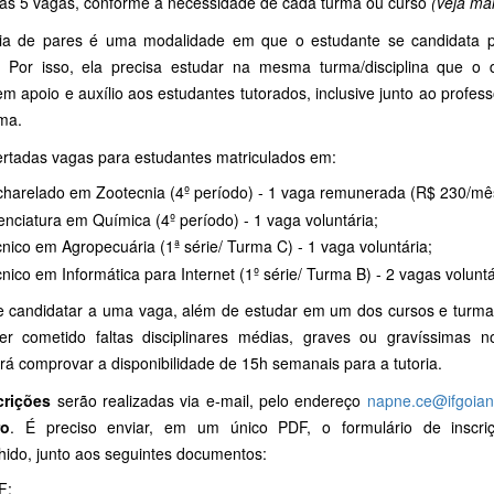
das 5 vagas, conforme a necessidade de cada turma ou curso
(veja ma
ria de pares é uma modalidade em que o estudante se candidata p
 Por isso, ela precisa estudar na mesma turma/disciplina que o di
m apoio e auxílio aos estudantes tutorados, inclusive junto ao profess
ma.
ertadas vagas para estudantes matriculados em:
harelado em Zootecnia (4º período) - 1 vaga remunerada (R$ 230/mê
enciatura em Química (4º período) - 1 vaga voluntária;
nico em Agropecuária (1ª série/ Turma C) - 1 vaga voluntária;
nico em Informática para Internet (1º série/ Turma B) - 2 vagas voluntá
e candidatar a uma vaga, além de estudar em um dos cursos e turma
er cometido faltas disciplinares médias, graves ou gravíssimas n
rá comprovar a disponibilidade de 15h semanais para a tutoria.
crições
serão realizadas via e-mail, pelo endereço
napne.ce@ifgoian
ro
. É preciso enviar, em um único PDF, o formulário de inscr
hido, junto aos seguintes documentos:
F;