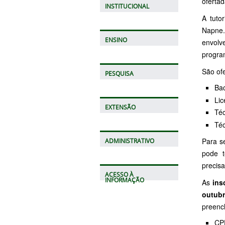
oferta
INSTITUCIONAL
A tuto
Napne.
ENSINO
envolve
progra
São of
PESQUISA
Bac
Lic
EXTENSÃO
Téc
Téc
Para s
ADMINISTRATIVO
pode t
precisa
ACESSO À
INFORMAÇÃO
As
ins
outub
preenc
CP