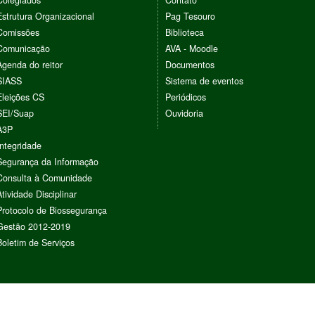
Colegiados
Contato
Estrutura Organizacional
Pag Tesouro
Comissões
Biblioteca
Comunicação
AVA - Moodle
Agenda do reitor
Documentos
SIASS
Sistema de eventos
Eleições CS
Periódicos
SEI/Suap
Ouvidoria
A3P
Integridade
Segurança da Informação
Consulta à Comunidade
Atividade Disciplinar
Protocolo de Biossegurança
Gestão 2012-2019
Boletim de Serviços