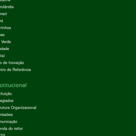
rolândia
meri
rá
rinhos
sse
 Verde
ndade
taí
o de Inovação
tro de Referência
stitucional
tituição
egiados
rutura Organizacional
missões
municação
nda do reitor
ASS