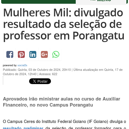
Mulheres Mil: divulgado
resultado da seleção de
professor em Porangatu
powered by
social2s
Publicado: Quinta, 03 de Outubro de 2024, 20h10
|
Última atualização em Quinta, 17 de
Outubro de 2024, 12h40
|
Acessos: 622
Aprovados irão ministrar aulas no curso de Auxiliar
Financeiro, no novo Campus Porangatu
O Campus Ceres do Instituto Federal Goiano (IF Goiano) divulga o
resultado preliminar
da seleção de professor formador para o