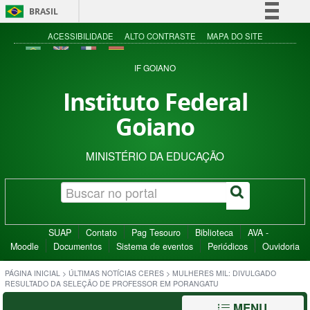
BRASIL
Simplifique!
ACESSIBILIDADE
ALTO CONTRASTE
MAPA DO SITE
Comunica BR
IF GOIANO
Participe
Instituto Federal
Acesso à informação
Goiano
Legislação
Canais
MINISTÉRIO DA EDUCAÇÃO
SUAP
Contato
Pag Tesouro
Biblioteca
AVA -
Moodle
Documentos
Sistema de eventos
Periódicos
Ouvidoria
PÁGINA INICIAL
>
ÚLTIMAS NOTÍCIAS CERES
>
MULHERES MIL: DIVULGADO
RESULTADO DA SELEÇÃO DE PROFESSOR EM PORANGATU
MENU