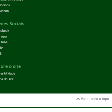
iódicos
idoria
des Sociais
cebook
tagram
uTube
ckr
S
bre o site
ssibilidade
a do site
Voltar para o topo