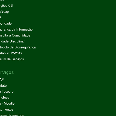
ições CS
I/Suap
P
egridade
urança da Informação
nsulta à Comunidade
vidade Disciplinar
tocolo de Biossegurança
stão 2012-2019
etim de Serviços
rviços
AP
ntato
g Tesouro
lioteca
 - Moodle
cumentos
tema de eventos