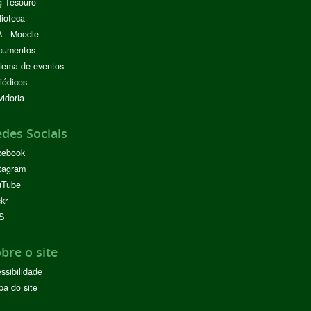
g Tesouro
lioteca
 - Moodle
cumentos
tema de eventos
iódicos
idoria
des Sociais
cebook
tagram
uTube
ckr
S
bre o site
ssibilidade
a do site