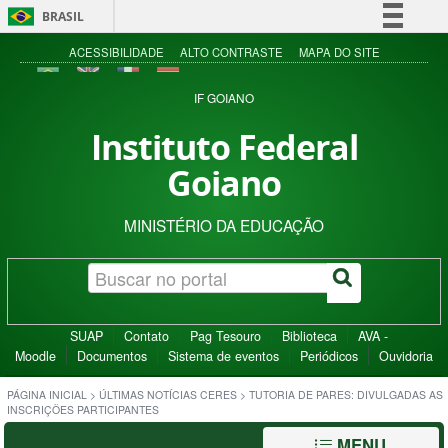
BRASIL
Simplifique!
ACESSIBILIDADE
ALTO CONTRASTE
MAPA DO SITE
Comunica BR
IF GOIANO
Participe
Instituto Federal
Acesso à informação
Goiano
Legislação
Canais
MINISTÉRIO DA EDUCAÇÃO
SUAP
Contato
Pag Tesouro
Biblioteca
AVA -
Moodle
Documentos
Sistema de eventos
Periódicos
Ouvidoria
PÁGINA INICIAL
>
ÚLTIMAS NOTÍCIAS CERES
>
TUTORIA DE PARES: DIVULGADAS AS
INSCRIÇÕES PARTICIPANTES
MENU