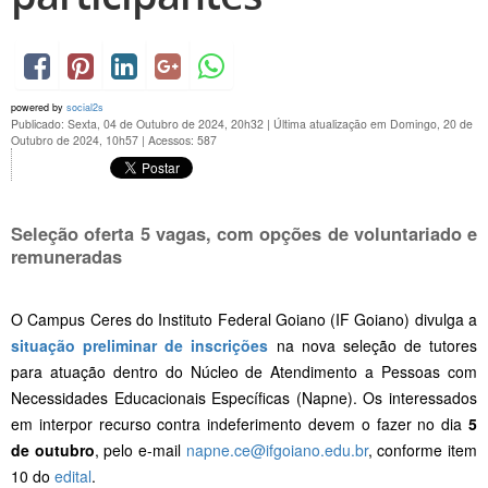
powered by
social2s
Publicado: Sexta, 04 de Outubro de 2024, 20h32
|
Última atualização em Domingo, 20 de
Outubro de 2024, 10h57
|
Acessos: 587
Seleção oferta 5 vagas, com opções de voluntariado e
remuneradas
O Campus Ceres do Instituto Federal Goiano (IF Goiano) divulga a
situação preliminar de inscrições
na nova seleção de tutores
para atuação dentro do Núcleo de Atendimento a Pessoas com
Necessidades Educacionais Específicas (Napne). Os interessados
em interpor recurso contra indeferimento devem o fazer no dia
5
de outubro
, pelo e-mail
napne.ce@ifgoiano.edu.br
, conforme item
10 do
edital
.