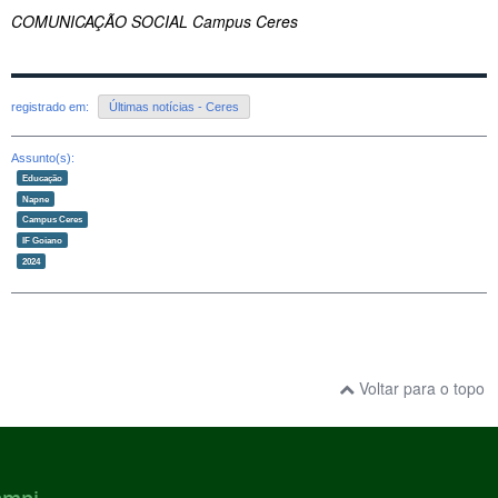
COMUNICAÇÃO SOCIAL Campus Ceres
registrado em:
Últimas notícias - Ceres
Assunto(s):
Educação
Napne
Campus Ceres
IF Goiano
2024
Voltar para o topo
ampi