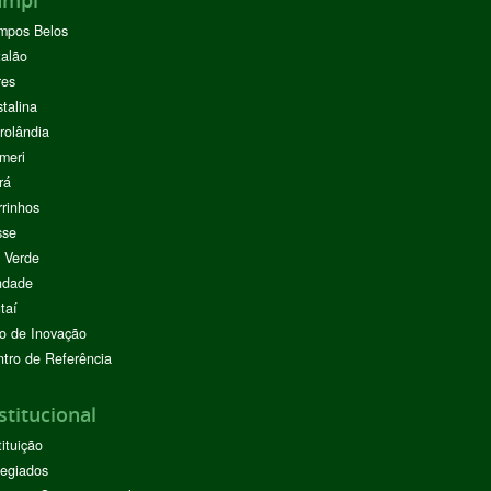
mpos Belos
alão
res
stalina
rolândia
meri
rá
rinhos
sse
 Verde
ndade
taí
o de Inovação
tro de Referência
stitucional
tituição
egiados