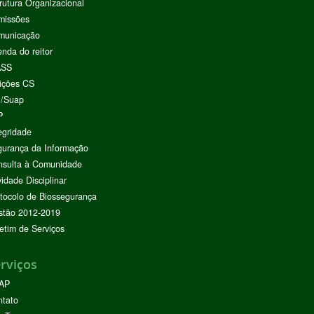
rutura Organizacional
missões
municação
nda do reitor
ASS
ições CS
I/Suap
P
egridade
urança da Informação
nsulta à Comunidade
vidade Disciplinar
tocolo de Biossegurança
stão 2012-2019
etim de Serviços
rviços
AP
ntato