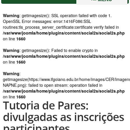
Warning
: getimagesize(): SSL operation failed with code 1.
OpenSSL Error messages: error:1416F086:SSL
routines:tls_process_server_certificate:certificate verify failed in
/var/www/joomla/home/plugins/content/social2s/social2s.php
on line
1660
Warning
: getimagesize(): Failed to enable crypto in
/var/www/joomla/home/plugins/content/social2s/social2s.php
on line
1660
Warning
:
getimagesize(https://www.ifgoiano.edu.br/home/images/CER/Image
NAPNE.png): failed to open stream: operation failed in
/var/www/joomla/home/plugins/content/social2s/social2s.php
on line
1660
Tutoria de Pares:
divulgadas as inscrições
participantes