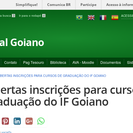
Simplifique!
Comunica BR
Participe
Acesso à infor
ACESSI
a a busca
3
Ir para o rodapé
4
ral Goiano
Contato
Pag Tesouro
Biblioteca
AVA - Moodle
Documentos
Sis
BERTAS INSCRIÇÕES PARA CURSOS DE GRADUAÇÃO DO IF GOIANO
ertas inscrições para cur
aduação do IF Goiano
y
social2s