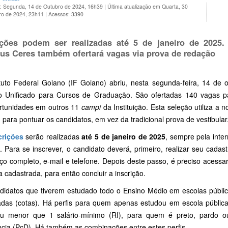
o: Segunda, 14 de Outubro de 2024, 16h39
|
Última atualização em Quarta, 30
ro de 2024, 23h11
|
Acessos: 3390
ições podem ser realizadas até 5 de janeiro de 2025.
s Ceres também ofertará vagas via prova de redação
ituto Federal Goiano (IF Goiano) abriu, nesta segunda-feira, 14 de 
vo Unificado para Cursos de Graduação. São ofertadas 140 vagas 
rtunidades em outros 11
campi
da Instituição. Esta seleção utiliza a
para pontuar os candidatos, em vez da tradicional prova de vestibular
crições
serão realizadas
até 5 de janeiro de 2025
, sempre pela inte
. Para se inscrever, o candidato deverá, primeiro, realizar seu cada
ço completo, e-mail e telefone. Depois deste passo, é preciso acess
 cadastrada, para então concluir a inscrição.
didatos que tiverem estudado todo o Ensino Médio em escolas públi
adas (cotas). Há perfis para quem apenas estudou em escola pública
ou menor que 1 salário-mínimo (RI), para quem é preto, pardo 
ncia (PcD). Há também as combinações entre estes perfis.