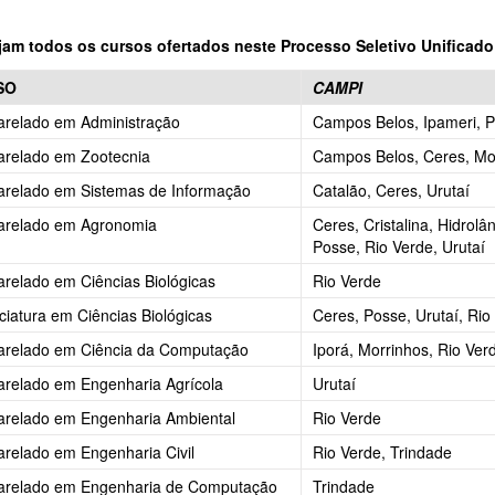
jam todos os cursos ofertados neste Processo Seletivo Unificado
SO
CAMPI
arelado em Administração
Campos Belos, Ipameri, P
arelado em Zootecnia
Campos Belos, Ceres, Mor
arelado em Sistemas de Informação
Catalão, Ceres, Urutaí
arelado em Agronomia
Ceres, Cristalina, Hidrolâ
Posse, Rio Verde, Urutaí
relado em Ciências Biológicas
Rio Verde
ciatura em Ciências Biológicas
Ceres, Posse, Urutaí, Rio
arelado em Ciência da Computação
Iporá, Morrinhos, Rio Ver
relado em Engenharia Agrícola
Urutaí
arelado em Engenharia Ambiental
Rio Verde
relado em Engenharia Civil
Rio Verde, Trindade
arelado em Engenharia de Computação
Trindade