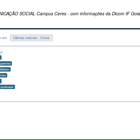
CAÇÃO SOCIAL Campus Ceres - com informações da Dicom IF Goi
do em:
Últimas notícias - Ceres
s):
o
uperiores
Seletivo
Ceres
o
e graduação