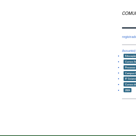
COMUNI
registra
Assunto(
Educaçã
Cursos S
Processo 
Campus 
IF Goian
Cursos d
2024