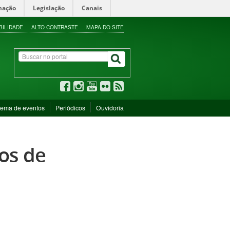
mação
Legislação
Canais
BILIDADE
ALTO CONTRASTE
MAPA DO SITE
tema de eventos
Periódicos
Ouvidoria
sos de