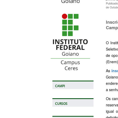
Publicad
de Outub
Inscr
Campu
O Inst
Seleti
de opo
(Enem) 
As
ins
Goiano
endere
CAMPI
a senha
Os can
CURSOS
reserv
igual 
deficiê