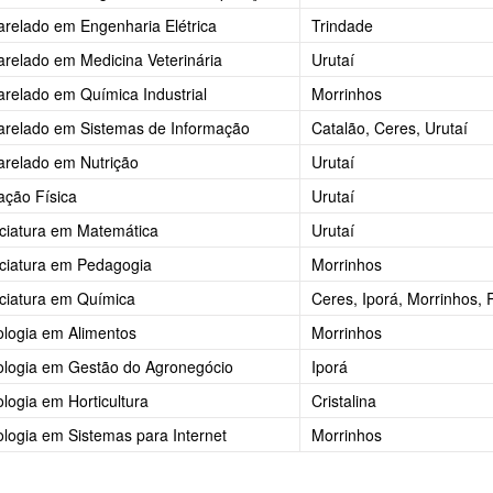
relado em Engenharia Elétrica
Trindade
relado em Medicina Veterinária
Urutaí
relado em Química Industrial
Morrinhos
arelado em Sistemas de Informação
Catalão, Ceres, Urutaí
relado em Nutrição
Urutaí
ção Física
Urutaí
ciatura em Matemática
Urutaí
ciatura em Pedagogia
Morrinhos
ciatura em Química
Ceres, Iporá, Morrinhos, 
logia em Alimentos
Morrinhos
ologia em Gestão do Agronegócio
Iporá
logia em Horticultura
Cristalina
logia em Sistemas para Internet
Morrinhos