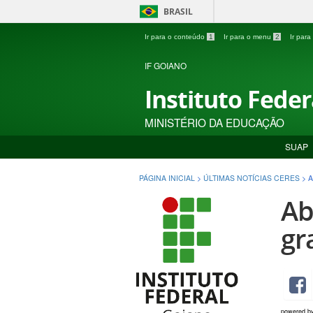
BRASIL
Ir para o conteúdo
1
Ir para o menu
2
Ir par
IF GOIANO
Instituto Fede
MINISTÉRIO DA EDUCAÇÃO
SUAP
PÁGINA INICIAL
>
ÚLTIMAS NOTÍCIAS CERES
>
A
Ab
gr
powered b