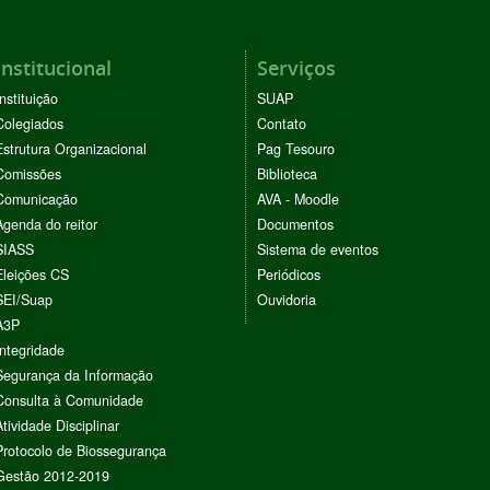
Institucional
Serviços
Instituição
SUAP
Colegiados
Contato
Estrutura Organizacional
Pag Tesouro
Comissões
Biblioteca
Comunicação
AVA - Moodle
Agenda do reitor
Documentos
SIASS
Sistema de eventos
Eleições CS
Periódicos
SEI/Suap
Ouvidoria
A3P
Integridade
Segurança da Informação
Consulta à Comunidade
Atividade Disciplinar
Protocolo de Biossegurança
Gestão 2012-2019