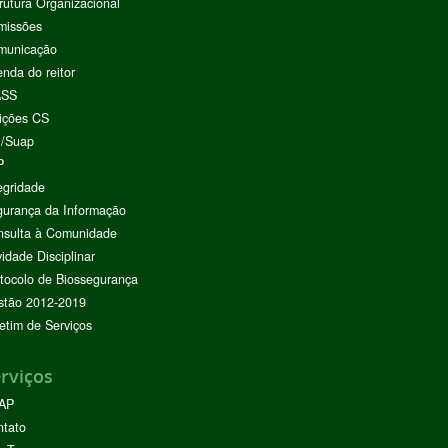
rutura Organizacional
missões
municação
nda do reitor
ASS
ições CS
I/Suap
P
egridade
urança da Informação
nsulta à Comunidade
vidade Disciplinar
tocolo de Biossegurança
stão 2012-2019
etim de Serviços
rviços
AP
ntato