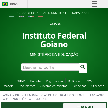
BRASIL
Simplifique!
ACESSIBILIDADE
ALTO CONTRASTE
MAPA DO SITE
Comunica BR
IF GOIANO
Participe
Instituto Federal
Acesso à informação
Goiano
Legislação
Canais
MINISTÉRIO DA EDUCAÇÃO
SUAP
Contato
Pag Tesouro
Biblioteca
AVA -
Moodle
Documentos
Sistema de eventos
Periódicos
Ouvidoria
PÁGINA INICIAL
>
ÚLTIMAS NOTÍCIAS CERES
>
CAMPUS CERES OFERTA 87 VAGAS
PARA TRANSFERÊNCIA DE CURSOS
MENU