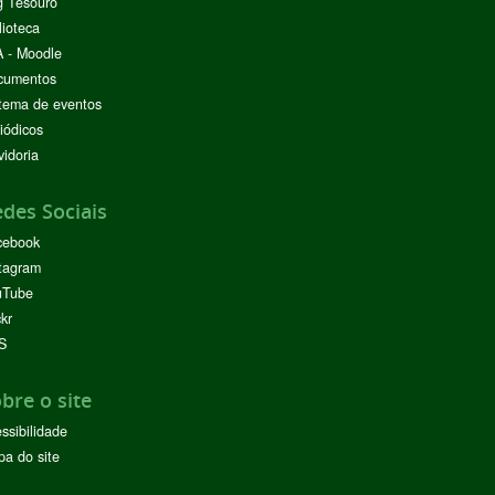
g Tesouro
lioteca
 - Moodle
cumentos
tema de eventos
iódicos
idoria
des Sociais
cebook
tagram
uTube
ckr
S
bre o site
ssibilidade
a do site