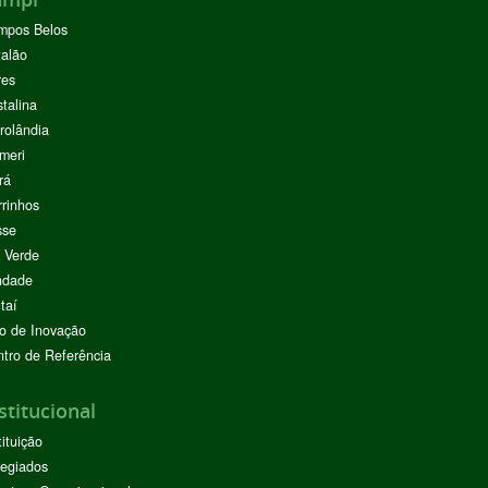
mpos Belos
alão
res
stalina
rolândia
meri
rá
rinhos
sse
 Verde
ndade
taí
o de Inovação
tro de Referência
stitucional
tituição
egiados