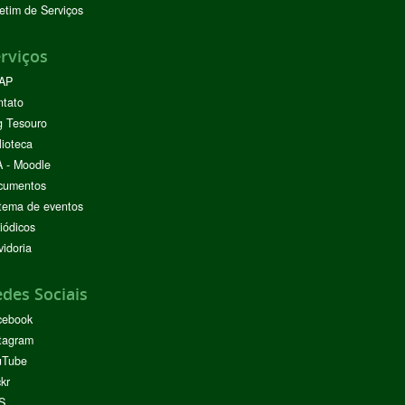
etim de Serviços
rviços
AP
ntato
g Tesouro
lioteca
 - Moodle
cumentos
tema de eventos
iódicos
idoria
des Sociais
cebook
tagram
uTube
ckr
S