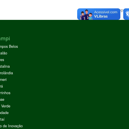
Voltar para o topo
ampi
mpos Belos
alão
res
stalina
rolândia
meri
rá
rinhos
sse
 Verde
ndade
taí
o de Inovação