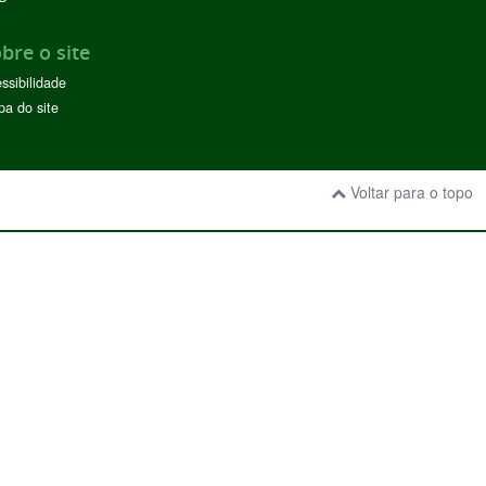
bre o site
ssibilidade
a do site
Voltar para o topo