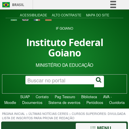
BRASIL
Simplifique!
ACESSIBILIDADE
ALTO CONTRASTE
MAPA DO SITE
Comunica BR
IF GOIANO
Participe
Instituto Federal
Acesso à informação
Goiano
Legislação
Canais
MINISTÉRIO DA EDUCAÇÃO
SUAP
Contato
Pag Tesouro
Biblioteca
AVA -
Moodle
Documentos
Sistema de eventos
Periódicos
Ouvidoria
PÁGINA INICIAL
>
ÚLTIMAS NOTÍCIAS CERES
>
CURSOS SUPERIORES: DIVULGADA
LISTA DE INSCRITOS PARA PROVA DE REDAÇÃO
MENU