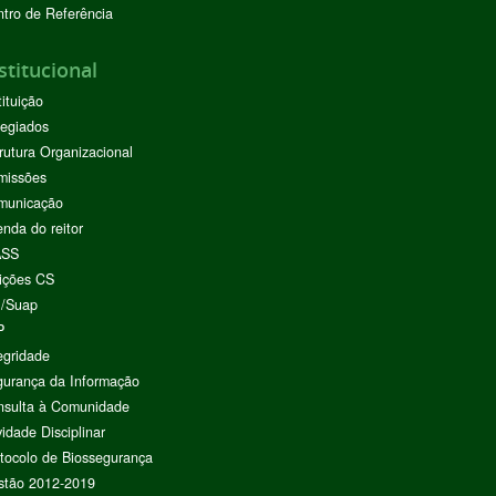
tro de Referência
stitucional
tituição
egiados
rutura Organizacional
missões
municação
nda do reitor
ASS
ições CS
I/Suap
P
egridade
urança da Informação
nsulta à Comunidade
vidade Disciplinar
tocolo de Biossegurança
stão 2012-2019