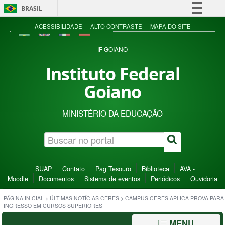
BRASIL
Simplifique!
ACESSIBILIDADE
ALTO CONTRASTE
MAPA DO SITE
Comunica BR
IF GOIANO
Participe
Instituto Federal
Acesso à informação
Goiano
Legislação
Canais
MINISTÉRIO DA EDUCAÇÃO
SUAP
Contato
Pag Tesouro
Biblioteca
AVA -
Moodle
Documentos
Sistema de eventos
Periódicos
Ouvidoria
PÁGINA INICIAL
>
ÚLTIMAS NOTÍCIAS CERES
>
CAMPUS CERES APLICA PROVA PARA
INGRESSO EM CURSOS SUPERIORES
MENU