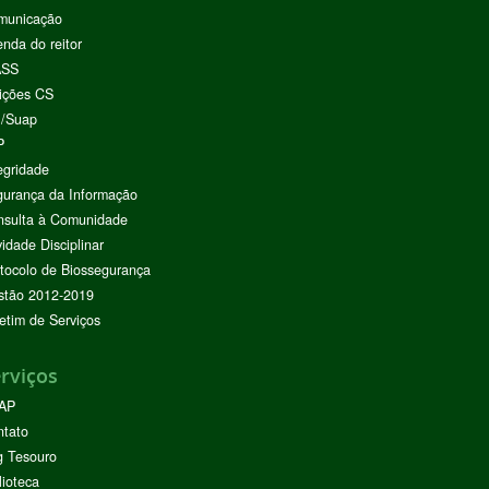
municação
nda do reitor
ASS
ições CS
I/Suap
P
egridade
urança da Informação
nsulta à Comunidade
vidade Disciplinar
tocolo de Biossegurança
stão 2012-2019
etim de Serviços
rviços
AP
ntato
g Tesouro
lioteca