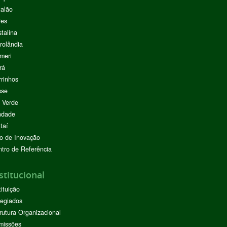
alão
res
stalina
rolândia
meri
rá
rinhos
sse
 Verde
ndade
taí
o de Inovação
tro de Referência
stitucional
tituição
egiados
rutura Organizacional
missões