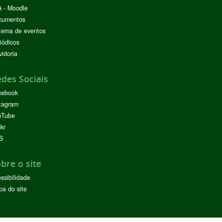
 - Moodle
cumentos
tema de eventos
iódicos
idoria
des Sociais
cebook
tagram
uTube
ckr
S
bre o site
ssibilidade
a do site