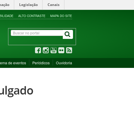
mação
Legislação
Canais
BILIDADE
ALTO CONTRASTE
MAPA DO SITE
tema de eventos
Periódicos
Ouvidoria
vulgado