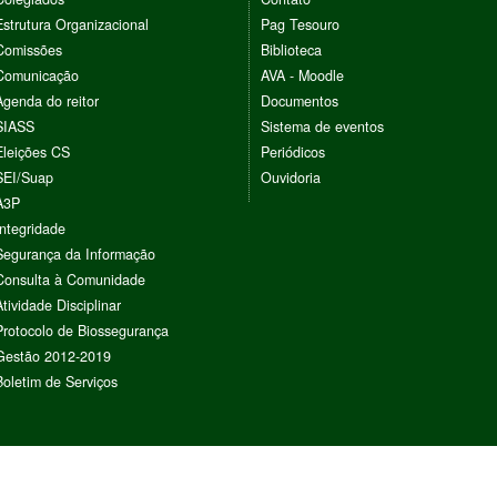
Estrutura Organizacional
Pag Tesouro
Comissões
Biblioteca
Comunicação
AVA - Moodle
Agenda do reitor
Documentos
SIASS
Sistema de eventos
Eleições CS
Periódicos
SEI/Suap
Ouvidoria
A3P
Integridade
Segurança da Informação
Consulta à Comunidade
Atividade Disciplinar
Protocolo de Biossegurança
Gestão 2012-2019
Boletim de Serviços