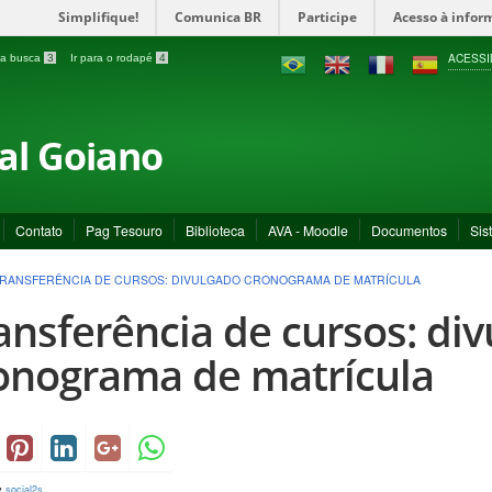
Simplifique!
Comunica BR
Participe
Acesso à infor
ACESSI
a a busca
3
Ir para o rodapé
4
ral Goiano
Contato
Pag Tesouro
Biblioteca
AVA - Moodle
Documentos
Sis
RANSFERÊNCIA DE CURSOS: DIVULGADO CRONOGRAMA DE MATRÍCULA
ansferência de cursos: di
onograma de matrícula
y
social2s