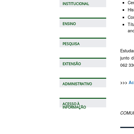
Cer
INSTITUCIONAL
His
Com
Tít
ENSINO
ano
PESQUISA
Estuda
junto 
EXTENSÃO
062 33
>>>
Ac
ADMINISTRATIVO
ACESSO À
INFORMAÇÃO
COMUN