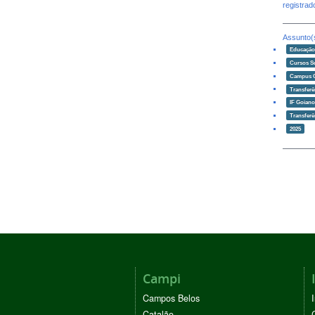
registra
Assunto(
Educaçã
Cursos S
Campus 
Transferê
IF Goian
Transferê
2025
Campi
Campos Belos
Catalão