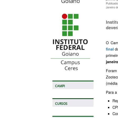
Publicado
Janeiro 
Inst
dever
O Camp
final
do
primei
janeir
Foram 
Zootecn
(média 
CAMPI
Para a 
Reg
CURSOS
CP
Com