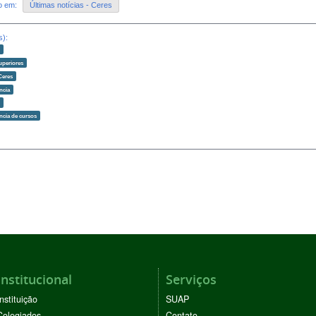
do em:
Últimas notícias - Ceres
s):
o
uperiores
Ceres
ncia
o
ncia de cursos
Institucional
Serviços
Instituição
SUAP
Colegiados
Contato