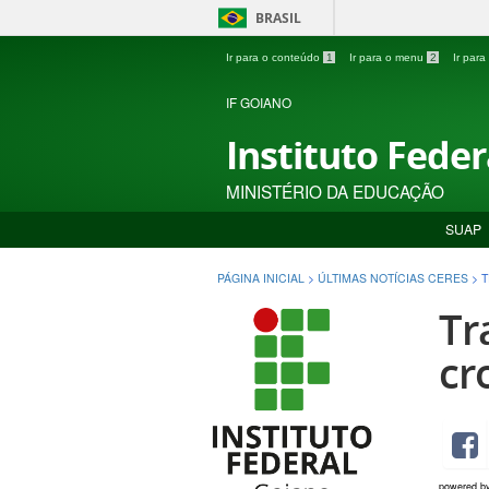
BRASIL
Ir para o conteúdo
1
Ir para o menu
2
Ir par
IF GOIANO
Instituto Fede
MINISTÉRIO DA EDUCAÇÃO
SUAP
PÁGINA INICIAL
>
ÚLTIMAS NOTÍCIAS CERES
>
T
Tr
cr
powered b