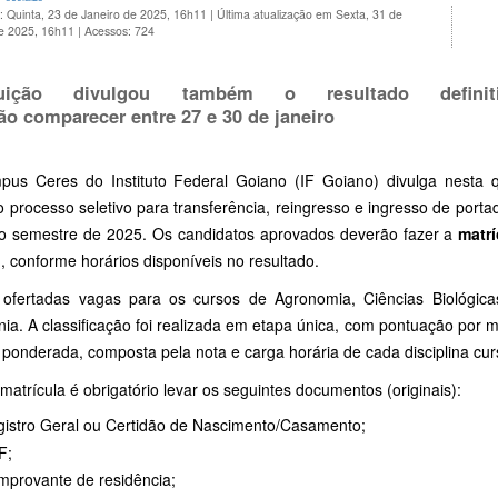
: Quinta, 23 de Janeiro de 2025, 16h11
|
Última atualização em Sexta, 31 de
de 2025, 16h11
|
Acessos: 724
ituição divulgou também o resultado definit
ão comparecer entre 27 e 30 de janeiro
us Ceres do Instituto Federal Goiano (IF Goiano) divulga nesta qu
 processo seletivo para transferência, reingresso e ingresso de port
ro semestre de 2025. Os candidatos aprovados deverão fazer a
matrí
o
, conforme horários disponíveis no resultado.
ofertadas vagas para os cursos de Agronomia, Ciências Biológica
ia. A classificação foi realizada em etapa única, com pontuação por 
ponderada, composta pela nota e carga horária de cada disciplina cur
matrícula é obrigatório levar os seguintes documentos (originais):
istro Geral ou Certidão de Nascimento/Casamento;
F;
provante de residência;