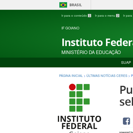
BRASIL
Ir para o conteúdo
1
Ir para o menu
2
Ir par
IF GOIANO
Instituto Fede
MINISTÉRIO DA EDUCAÇÃO
SUAP
PÁGINA INICIAL
>
ÚLTIMAS NOTÍCIAS CERES
>
P
Pu
se
powered b