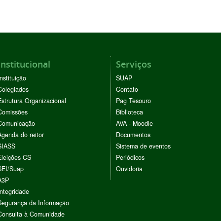
Institucional
Serviços
Instituição
SUAP
Colegiados
Contato
Estrutura Organizacional
Pag Tesouro
Comissões
Biblioteca
Comunicação
AVA - Moodle
Agenda do reitor
Documentos
SIASS
Sistema de eventos
Eleições CS
Periódicos
SEI/Suap
Ouvidoria
A3P
Integridade
Segurança da Informação
Consulta à Comunidade