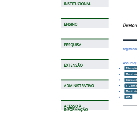
INSTITUCIONAL
ENSINO
Direto
PESQUISA
registra
Assunto(
EXTENSÃO
Educaçã
Monitori
Campus 
ADMINISTRATIVO
IF Goian
Monitoria
2025
ACESSO À
INFORMAÇÃO