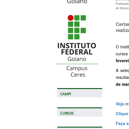
Publicado
de Março
Certa
reali
O Inst
cursos
fevere
A sele
resulta
de ma
CAMPI
Veja re
Clique
CURSOS
Faça s