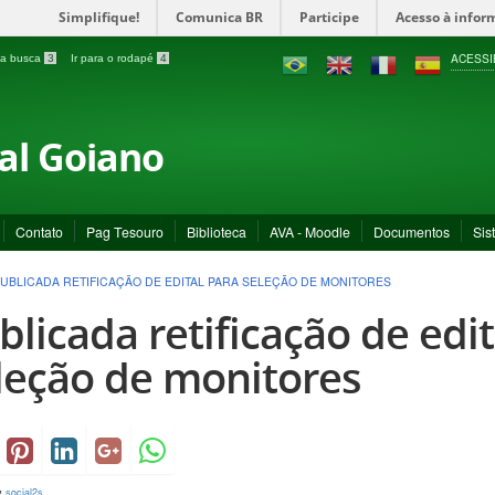
Simplifique!
Comunica BR
Participe
Acesso à infor
ACESSI
a a busca
3
Ir para o rodapé
4
ral Goiano
Contato
Pag Tesouro
Biblioteca
AVA - Moodle
Documentos
Sis
UBLICADA RETIFICAÇÃO DE EDITAL PARA SELEÇÃO DE MONITORES
blicada retificação de edit
leção de monitores
y
social2s