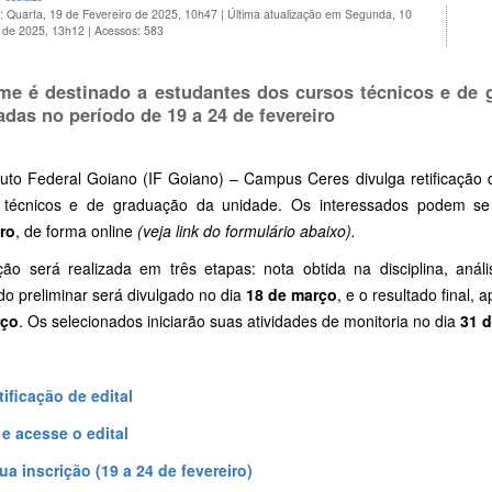
: Quarta, 19 de Fevereiro de 2025, 10h47
|
Última atualização em Segunda, 10
 de 2025, 13h12
|
Acessos: 583
me é destinado a estudantes dos cursos técnicos e de 
zadas no período de 19 a 24 de fevereiro
ituto Federal Goiano (IF Goiano) – Campus Ceres divulga retificação 
 técnicos e de graduação da unidade. Os interessados podem se
iro
, de forma online
(veja link do formulário abaixo).
ção será realizada em três etapas: nota obtida na disciplina, análi
do preliminar será divulgado no dia
18 de março
, e o resultado final,
rço
. Os selecionados iniciarão suas atividades de monitoria no dia
31 
tificação de edital
 e acesse o edital
ua inscrição (19 a 24 de fevereiro)