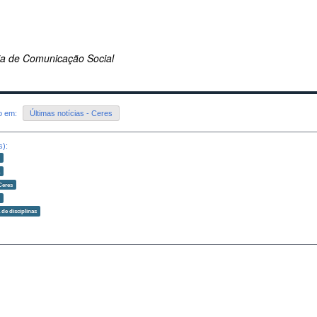
ria de Comunicação Social
do em:
Últimas notícias - Ceres
s):
o
a
Ceres
o
 de disciplinas