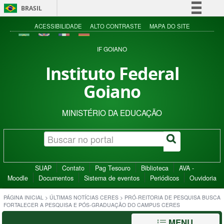
BRASIL
Simplifique!
ACESSIBILIDADE
ALTO CONTRASTE
MAPA DO SITE
Comunica BR
IF GOIANO
Participe
Instituto Federal
Acesso à informação
Goiano
Legislação
Canais
MINISTÉRIO DA EDUCAÇÃO
SUAP
Contato
Pag Tesouro
Biblioteca
AVA -
Moodle
Documentos
Sistema de eventos
Periódicos
Ouvidoria
PÁGINA INICIAL
>
ÚLTIMAS NOTÍCIAS CERES
>
PRÓ-REITORIA DE PESQUISA BUSCA
FORTALECER A PESQUISA E PÓS-GRADUAÇÃO DO CAMPUS CERES
MENU