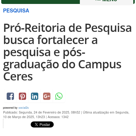
PESQUISA
Pró-Reitoria de Pesquisa
busca fortalecer a
pesquisa e pós-
graduação do Campus
Ceres
powered by
social2s
Publicado: Segunda, 24 de Fevereiro de 2025, 08h52
|
Última atualização em Segunda,
10 de Março de 2025, 13h23
|
Acessos: 1342