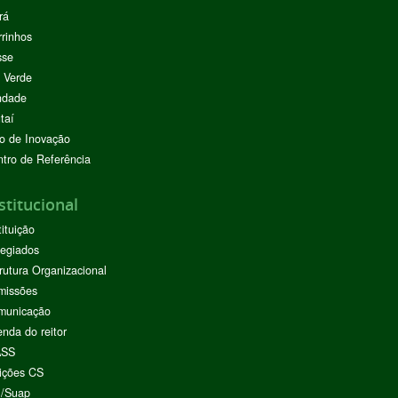
rá
rinhos
sse
 Verde
ndade
taí
o de Inovação
tro de Referência
stitucional
tituição
egiados
rutura Organizacional
missões
municação
nda do reitor
ASS
ições CS
I/Suap