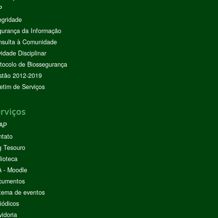
P
egridade
urança da Informação
nsulta à Comunidade
vidade Disciplinar
tocolo de Biossegurança
stão 2012-2019
etim de Serviços
rviços
AP
ntato
g Tesouro
lioteca
 - Moodle
cumentos
tema de eventos
iódicos
idoria