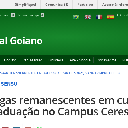
Simplifique!
Comunica BR
Participe
Acesso à infor
ACESSI
a a busca
3
Ir para o rodapé
4
ral Goiano
Contato
Pag Tesouro
Biblioteca
AVA - Moodle
Documentos
Sis
AGAS REMANESCENTES EM CURSOS DE PÓS-GRADUAÇÃO NO CAMPUS CERES
 SENSU
gas remanescentes em cu
aduação no Campus Cere