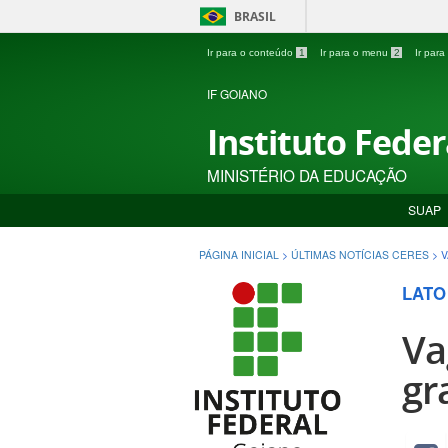
BRASIL
Ir para o conteúdo
1
Ir para o menu
2
Ir par
IF GOIANO
Instituto Fede
MINISTÉRIO DA EDUCAÇÃO
SUAP
PÁGINA INICIAL
>
ÚLTIMAS NOTÍCIAS CERES
>
V
LATO
Va
gr