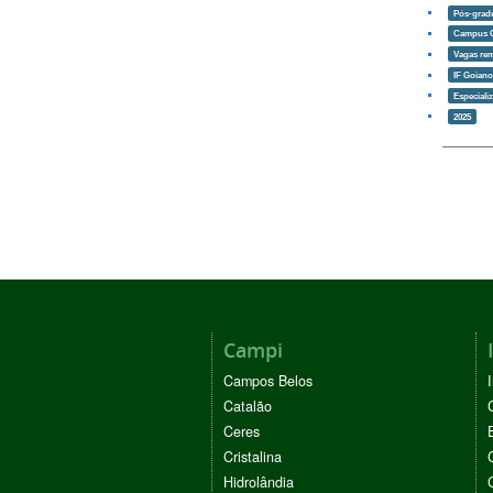
Pós-grad
Campus 
Vagas re
IF Goian
Especiali
2025
Campi
Campos Belos
Catalão
Ceres
Cristalina
Hidrolândia