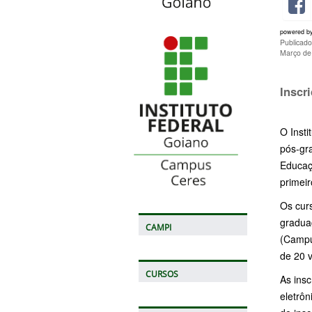
powered b
Publicad
Março de
Inscr
O Insti
pós-g
Educaç
primei
Os cur
gradua
CAMPI
(Campu
de 20 
CURSOS
As insc
eletrôn