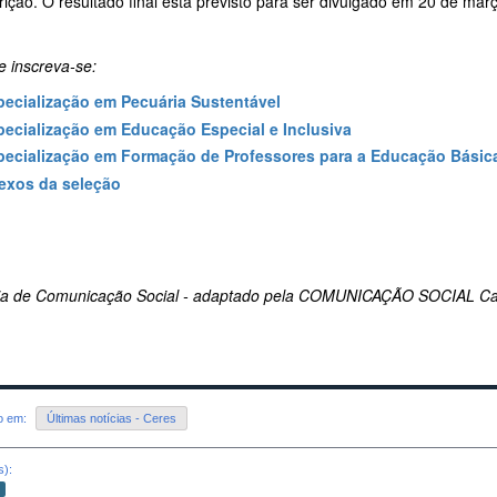
rição. O resultado final está previsto para ser divulgado em 20 de mar
e inscreva-se:
pecialização em Pecuária Sustentável
pecialização em Educação Especial e Inclusiva
pecialização em Formação de Professores para a Educação Básic
exos da seleção
ria de Comunicação Social - adaptado pela COMUNICAÇÃO SOCIAL C
do em:
Últimas notícias - Ceres
s):
o