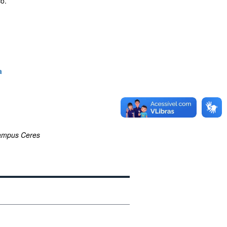
ço.
a
ampus Ceres