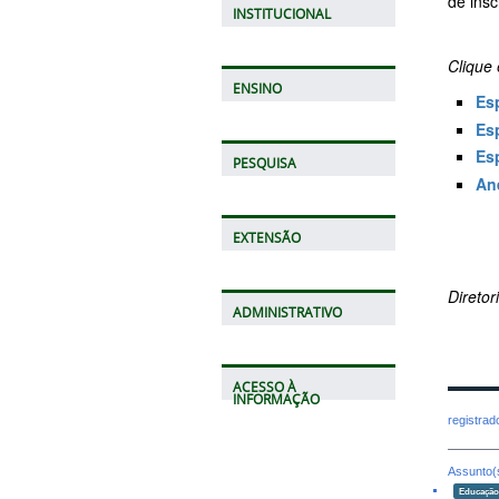
de insc
INSTITUCIONAL
Clique 
ENSINO
Es
Es
Es
PESQUISA
An
EXTENSÃO
Direto
ADMINISTRATIVO
ACESSO À
INFORMAÇÃO
registra
Assunto(
Educaçã