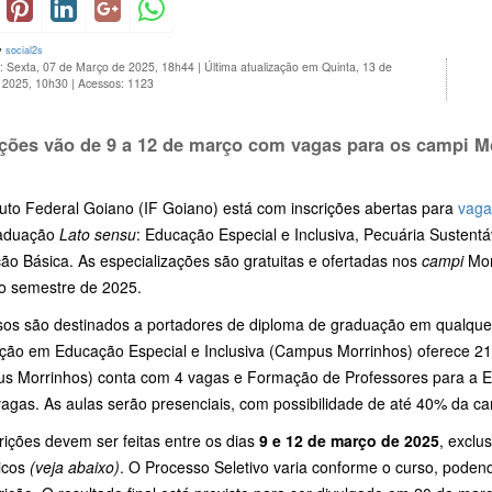
y
social2s
o: Sexta, 07 de Março de 2025, 18h44
|
Última atualização em Quinta, 13 de
 2025, 10h30
|
Acessos: 1123
ições vão de 9 a 12 de março com vagas para os campi M
tuto Federal Goiano (IF Goiano) está com inscrições abertas para
vaga
raduação
Lato sensu
: Educação Especial e Inclusiva, Pecuária Sustent
ão Básica. As especializações são gratuitas e ofertadas nos
campi
Mor
ro semestre de 2025.
sos são destinados a portadores de diploma de graduação em qualque
ção em Educação Especial e Inclusiva (Campus Morrinhos) oferece 21
s Morrinhos) conta com 4 vagas e Formação de Professores para a 
vagas. As aulas serão presenciais, com possibilidade de até 40% da c
rições devem ser feitas entre os dias
9 e 12 de março de 2025
, exclu
icos
(veja abaixo)
. O Processo Seletivo varia conforme o curso, podend