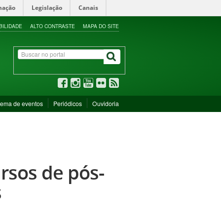
mação
Legislação
Canais
BILIDADE
ALTO CONTRASTE
MAPA DO SITE
tema de eventos
Periódicos
Ouvidoria
rsos de pós-
s