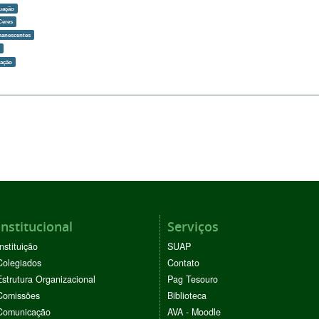
uação
Ceres
manescentes
o
zação
Institucional
Serviços
Instituição
SUAP
Colegiados
Contato
Estrutura Organizacional
Pag Tesouro
Comissões
Biblioteca
Comunicação
AVA - Moodle