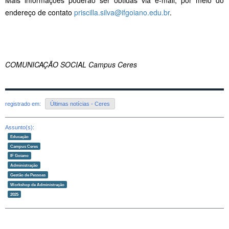
endereço de contato
priscilla.silva@ifgoiano.edu.br
.
COMUNICAÇÃO SOCIAL Campus Ceres
registrado em:
Últimas notícias - Ceres
Assunto(s):
Educação
Campus Ceres
IF Goiano
Administração
Gestão de Pessoas
Workshop de Administração
2025