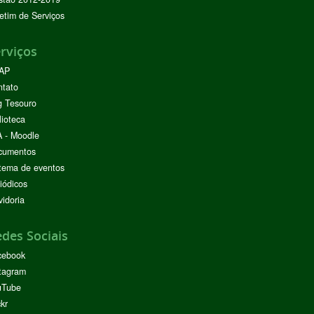
etim de Serviços
rviços
AP
ntato
g Tesouro
lioteca
 - Moodle
cumentos
tema de eventos
iódicos
idoria
des Sociais
cebook
tagram
uTube
ckr