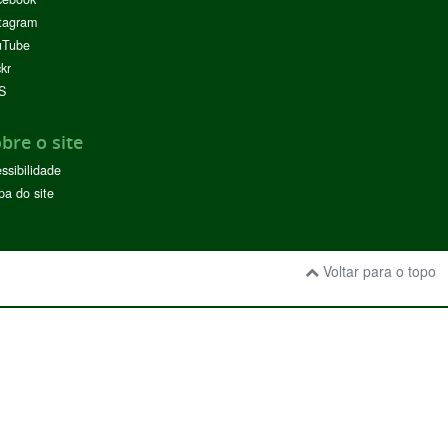
tagram
uTube
ckr
S
bre o site
ssibilidade
a do site
Voltar para o topo