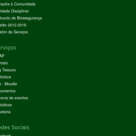
nsulta à Comunidade
vidade Disciplinar
tocolo de Biossegurança
stão 2012-2019
etim de Serviços
rviços
AP
ntato
g Tesouro
lioteca
 - Moodle
cumentos
tema de eventos
iódicos
idoria
des Sociais
cebook