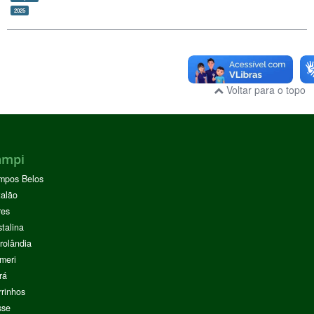
2025
Voltar para o topo
ampi
mpos Belos
alão
res
stalina
rolândia
meri
rá
rinhos
sse