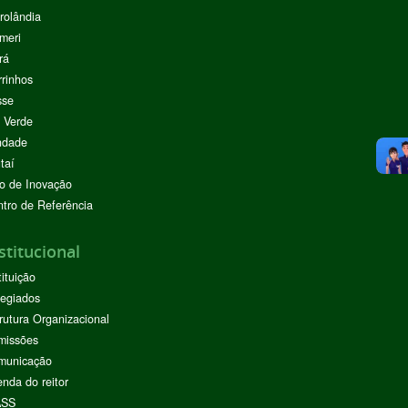
rolândia
meri
rá
rinhos
sse
 Verde
ndade
taí
o de Inovação
tro de Referência
stitucional
tituição
egiados
rutura Organizacional
missões
municação
nda do reitor
ASS