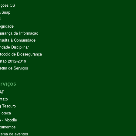
ições CS
I/Suap
P
egridade
urança da Informação
nsulta à Comunidade
vidade Disciplinar
tocolo de Biossegurança
stão 2012-2019
etim de Serviços
rviços
AP
ntato
g Tesouro
lioteca
 - Moodle
cumentos
tema de eventos