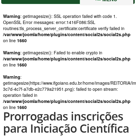
Warning
: getimagesize(): SSL operation failed with code 1.
OpenSSL Error messages: error:1416F086:SSL
routines:tls_process_server_certificate:certificate verify failed in
/var/www/joomla/home/plugins/content/social2s/social2s.php
on line
1660
Warning
: getimagesize(): Failed to enable crypto in
/var/www/joomla/home/plugins/content/social2s/social2s.php
on line
1660
Warning
:
getimagesize(https://www.ifgoiano.edu.br/home/images/REITORIA/
3c7d-4c7f-a7db-e2c779a21951.png): failed to open stream:
operation failed in
/var/www/joomla/home/plugins/content/social2s/social2s.php
on line
1660
Prorrogadas inscrições
para Iniciação Científica