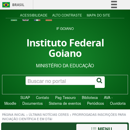
BRASIL
Simplifique!
ACESSIBILIDADE
ALTO CONTRASTE
MAPA DO SITE
Comunica BR
IF GOIANO
Participe
Instituto Federal
Acesso à informação
Goiano
Legislação
Canais
MINISTÉRIO DA EDUCAÇÃO
SUAP
Contato
Pag Tesouro
Biblioteca
AVA -
Moodle
Documentos
Sistema de eventos
Periódicos
Ouvidoria
PÁGINA INICIAL
>
ÚLTIMAS NOTÍCIAS CERES
>
PRORROGADAS INSCRIÇÕES PARA
INICIAÇÃO CIENTÍFICA E EM DT&I
MENU