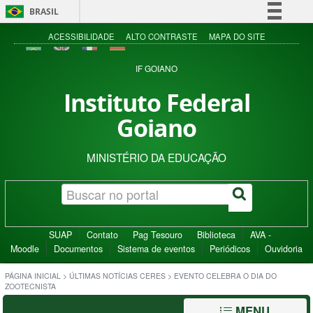
BRASIL
Simplifique!
ACESSIBILIDADE
ALTO CONTRASTE
MAPA DO SITE
Comunica BR
IF GOIANO
Participe
Instituto Federal
Acesso à informação
Goiano
Legislação
Canais
MINISTÉRIO DA EDUCAÇÃO
SUAP
Contato
Pag Tesouro
Biblioteca
AVA -
Moodle
Documentos
Sistema de eventos
Periódicos
Ouvidoria
PÁGINA INICIAL
>
ÚLTIMAS NOTÍCIAS CERES
>
EVENTO CELEBRA O DIA DO
ZOOTECNISTA
MENU