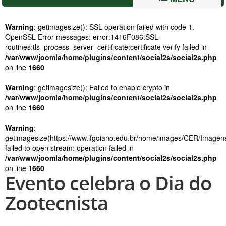
Warning
: getimagesize(): SSL operation failed with code 1.
OpenSSL Error messages: error:1416F086:SSL
routines:tls_process_server_certificate:certificate verify failed in
/var/www/joomla/home/plugins/content/social2s/social2s.php
on line
1660
Warning
: getimagesize(): Failed to enable crypto in
/var/www/joomla/home/plugins/content/social2s/social2s.php
on line
1660
Warning
:
getimagesize(https://www.ifgoiano.edu.br/home/images/CER/Imagen
failed to open stream: operation failed in
/var/www/joomla/home/plugins/content/social2s/social2s.php
on line
1660
Evento celebra o Dia do
Zootecnista