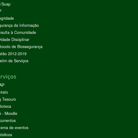
I/Suap
P
egridade
urança da Informação
nsulta à Comunidade
vidade Disciplinar
tocolo de Biossegurança
stão 2012-2019
etim de Serviços
rviços
AP
ntato
g Tesouro
lioteca
 - Moodle
cumentos
tema de eventos
iódicos