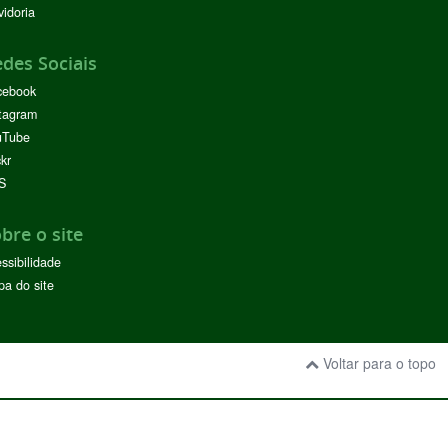
idoria
des Sociais
cebook
tagram
uTube
ckr
S
bre o site
ssibilidade
a do site
Voltar para o topo