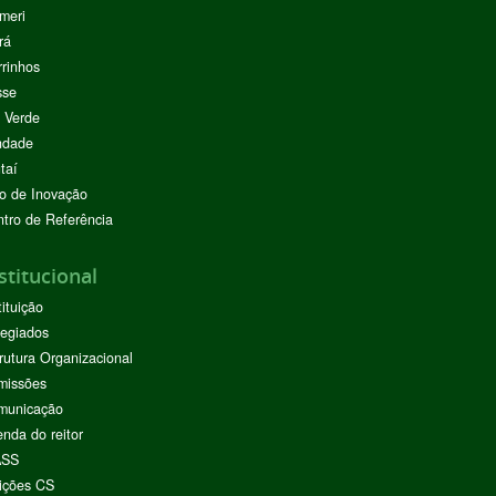
meri
rá
rinhos
sse
 Verde
ndade
taí
o de Inovação
tro de Referência
stitucional
tituição
egiados
rutura Organizacional
missões
municação
nda do reitor
ASS
ições CS