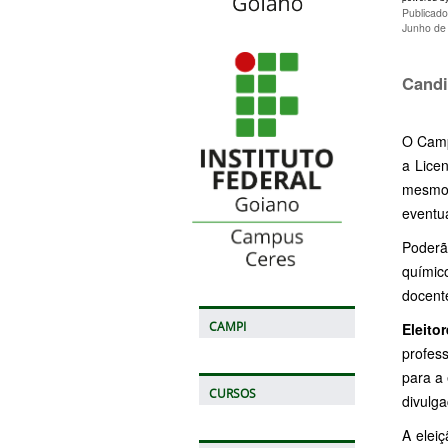
Publicado
Junho de
Candi
O Camp
a Lice
mesmo 
eventua
Poderã
químico
docent
CAMPI
Eleito
profes
para a
CURSOS
divulg
A elei