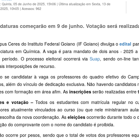
: Quinta, 05 de Junho de 2025, 15h06
|
Última atualização em Sexta, 13 de
 2025, 10h05
|
Acessos: 962
daturas começarão em 9 de junho. Votação será realizad
us Ceres do Instituto Federal Goiano (IF Goiano) divulga o
edital
par
nciatura em Química. A vaga é para mandato de dois anos - 2025 a 
período. O processo eleitoral ocorrerá via
Suap
, sendo on-line ta
is interposições de recurso.
o se candidatar à vaga os professores do quadro efetivo do Ca
s, além do vínculo de dedicação exclusiva. Não havendo candidatos ne
es com formação em área afim. As
inscrições
serão realizadas entre
res e votação –
Todos os estudantes com matrícula regular no c
sores atualmente vinculados ao curso (ou que nele ministraram aula
 escolha da nova coordenação. As
eleições
ocorrerão durante todo o 
ação do comprovante com o nome do candidato é proibida.
ção ocorre por pesos, sendo que o total de votos dos professores equ