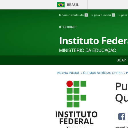
BRASIL
Ir para o conteúdo
1
Ir para o menu
2
Ir par
IF GOIANO
Instituto Fede
MINISTÉRIO DA EDUCAÇÃO
SUAP
PÁGINA INICIAL
>
ÚLTIMAS NOTÍCIAS CERES
>
P
Pu
Qu
powered b