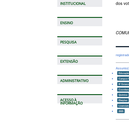
dos vot
INSTITUCIONAL
ENSINO
COMUN
PESQUISA
registra
EXTENSÃO
Assunto(
Educaçã
Campus 
ADMINISTRATIVO
IF Goian
Coordena
Química
ACESSO À
Eleições
INFORMAÇÃO
Licenciat
2025