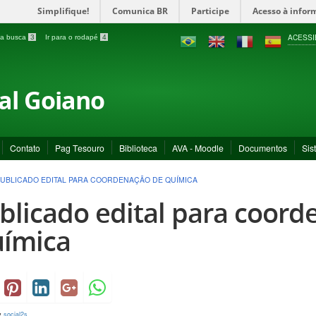
Simplifique!
Comunica BR
Participe
Acesso à infor
ACESSI
a a busca
3
Ir para o rodapé
4
ral Goiano
Contato
Pag Tesouro
Biblioteca
AVA - Moodle
Documentos
Sis
UBLICADO EDITAL PARA COORDENAÇÃO DE QUÍMICA
blicado edital para coord
ímica
y
social2s