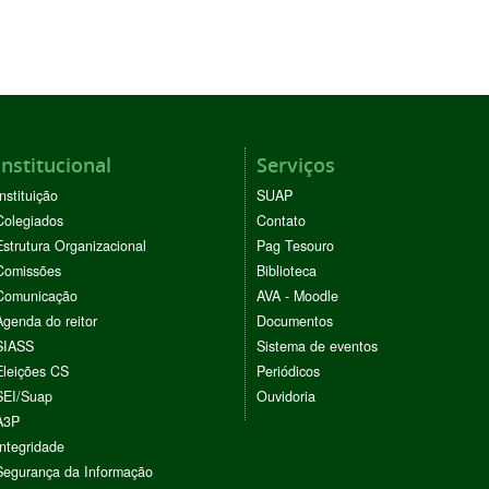
Institucional
Serviços
Instituição
SUAP
Colegiados
Contato
Estrutura Organizacional
Pag Tesouro
Comissões
Biblioteca
Comunicação
AVA - Moodle
Agenda do reitor
Documentos
SIASS
Sistema de eventos
Eleições CS
Periódicos
SEI/Suap
Ouvidoria
A3P
Integridade
Segurança da Informação