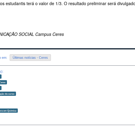
os estudantis terá o valor de 1/3. O resultado preliminar será divulga
ICAÇÃO SOCIAL Campus Ceres
do em:
Últimas notícias - Ceres
s):
o
Ceres
o
ção de curso
ura em Química