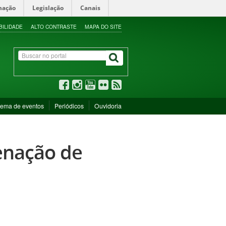
mação
Legislação
Canais
BILIDADE
ALTO CONTRASTE
MAPA DO SITE
tema de eventos
Periódicos
Ouvidoria
enação de