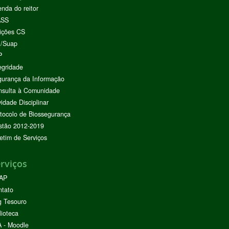
nda do reitor
ASS
ições CS
I/Suap
P
egridade
urança da Informação
nsulta à Comunidade
vidade Disciplinar
tocolo de Biossegurança
stão 2012-2019
etim de Serviços
rviços
AP
ntato
g Tesouro
lioteca
 - Moodle