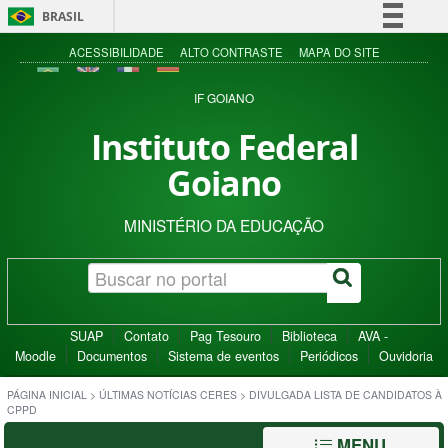
BRASIL
Simplifique!
ACESSIBILIDADE
ALTO CONTRASTE
MAPA DO SITE
Comunica BR
IF GOIANO
Participe
Instituto Federal
Acesso à informação
Goiano
Legislação
Canais
MINISTÉRIO DA EDUCAÇÃO
SUAP
Contato
Pag Tesouro
Biblioteca
AVA -
Moodle
Documentos
Sistema de eventos
Periódicos
Ouvidoria
PÁGINA INICIAL
>
ÚLTIMAS NOTÍCIAS CERES
>
DIVULGADA LISTA DE CANDIDATOS À
CPPD
MENU