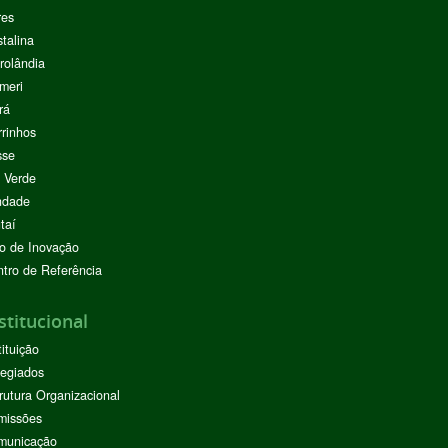
res
stalina
rolândia
meri
rá
rinhos
sse
 Verde
ndade
taí
o de Inovação
tro de Referência
stitucional
tituição
egiados
rutura Organizacional
missões
municação