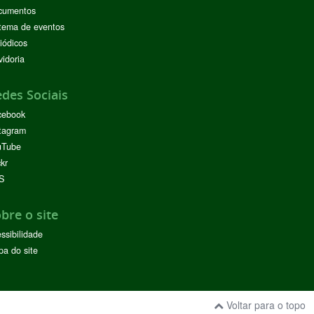
cumentos
tema de eventos
iódicos
idoria
des Sociais
cebook
tagram
uTube
ckr
S
bre o site
ssibilidade
a do site
Voltar para o topo