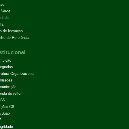
sse
 Verde
ndade
taí
o de Inovação
tro de Referência
stitucional
tituição
egiados
rutura Organizacional
missões
municação
nda do reitor
ASS
ições CS
I/Suap
P
egridade