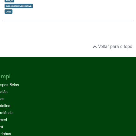
Alego
Assembleia Legislativa
2025
Voltar para o topo
ampi
mpos Belos
alão
res
stalina
rolândia
meri
rá
rinhos