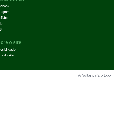
cebook
tagram
uTube
ckr
S
bre o site
ssibilidade
a do site
Voltar para o topo