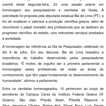
manhã desta segunda-feira, 23, uma sessão solene em
homenagem aos pesquisadores e cientistas de Goiás. A
solenidade foi proposta pela deputada estadual Bia de Lima (PT), a
fim de enaltecer e valorizar a produção científica goiana, além de
reconhecer o papel inovador dos profissionais que se dedicam ao
progresso científico do estado, com relevantes serviços prestados
à sociedade.
A homenagem faz referência ao Dia do Pesquisador, celebrado no
dia 8 de julho. Em seu discurso, Bia de Lima ressaltou a
importância do trabalho desenvolvido pelos pesquisadores
brasileiros. “É motivo de orgulho ser a primeira parlamentar a
homenagear esses profissionais de todas as áreas do
conhecimento, que têm papel fundamental no desenvolvimento da
humanidade”, afirmou a parlamentar.
Entre os cientistas homenageados, 10 pertencem ao corpo de
servidores do Campus Ceres do Instituto Federal Goiano (IF
Goiano). São eles: Priscila Selari, Priscilla Rayanne e
Silva, Henrique Oliveira, Matias Noll, Eliane Rosa, Luís Sérgio