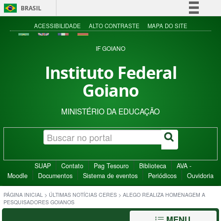
BRASIL
Simplifique!
ACESSIBILIDADE
ALTO CONTRASTE
MAPA DO SITE
Comunica BR
IF GOIANO
Participe
Instituto Federal
Acesso à informação
Goiano
Legislação
Canais
MINISTÉRIO DA EDUCAÇÃO
SUAP
Contato
Pag Tesouro
Biblioteca
AVA -
Moodle
Documentos
Sistema de eventos
Periódicos
Ouvidoria
PÁGINA INICIAL
>
ÚLTIMAS NOTÍCIAS CERES
>
ALEGO REALIZA HOMENAGEM A
PESQUISADORES GOIANOS
MENU