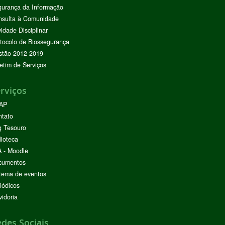
urança da Informação
nsulta à Comunidade
vidade Disciplinar
tocolo de Biossegurança
stão 2012-2019
etim de Serviços
rviços
AP
ntato
g Tesouro
lioteca
 - Moodle
cumentos
tema de eventos
iódicos
idoria
des Sociais