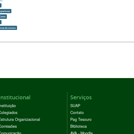
s):
o
uperiores
Ceres
o
ncia de cursos
Institucional
Serviços
Instituição
SUAP
Colegiados
Contato
Estrutura Organizacional
Pag Tesouro
Comissões
Biblioteca
Comunicação
AVA - Moodle