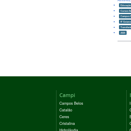
Assunto(
Educaçã
Cursos S
Campus 
IF Goian
Transferê
2025
Campi
Campos Belos
Catalão
Ceres
Cristalina
Hidrolândia