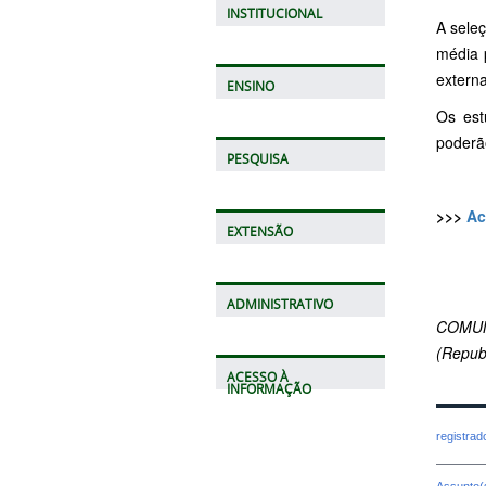
INSTITUCIONAL
A sele
média 
extern
ENSINO
Os est
poderão
PESQUISA
>>>
Ac
EXTENSÃO
ADMINISTRATIVO
COMUN
(Repub
ACESSO À
INFORMAÇÃO
registra