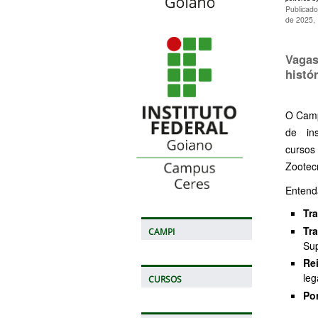
Publicado
de 2025,
Vagas
histó
O Campu
de in
cursos
Zootecn
Entend
Tra
Tr
CAMPI
Sup
Re
leg
CURSOS
Po