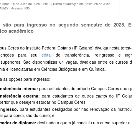
: Terça, 15 de Julho de 2025, 22h12
|
Última atualização em Sexta, 25 de Julho
 18h27
|
Acessos: 895
 são para ingresso no segundo semestre de 2025. Es
rico acadêmico
s Ceres do Instituto Federal Goiano (IF Goiano) divulga nesta terça-f
scrições para seu
edital
de transferência, reingresso e in
 superiores. São disponibilizas 64 vagas, divididas entre os cursos
ia e licenciaturas em Ciências Biológicas e em Química.
a as opções para ingresso:
nsferência interna:
para estudantes do próprio Campus Ceres que q
ansferência externa:
para estudantes de outros
campi
do IF Goian
erior que desejem estudar no Campus Ceres;
ingresso:
para estudantes desligados por não renovação da matrícu
al para conclusão do curso; e
rtador de diploma:
destinado a quem já concluiu um curso superior e 