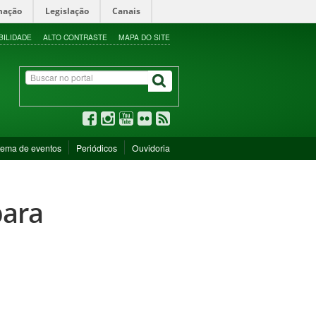
mação
Legislação
Canais
BILIDADE
ALTO CONTRASTE
MAPA DO SITE
tema de eventos
Periódicos
Ouvidoria
para