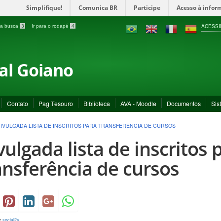
Simplifique!
Comunica BR
Participe
Acesso à infor
ACESSI
a a busca
3
Ir para o rodapé
4
ral Goiano
Contato
Pag Tesouro
Biblioteca
AVA - Moodle
Documentos
Sis
IVULGADA LISTA DE INSCRITOS PARA TRANSFERÊNCIA DE CURSOS
vulgada lista de inscritos 
ansferência de cursos
y
social2s