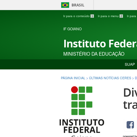
BRASIL
Ir para o conteúdo
1
Ir para o menu
2
Ir par
IF GOIANO
Instituto Fede
MINISTÉRIO DA EDUCAÇÃO
SUAP
PÁGINA INICIAL
>
ÚLTIMAS NOTÍCIAS CERES
>
D
Di
tr
powered b