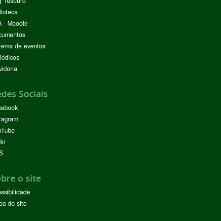
g Tesouro
lioteca
 - Moodle
cumentos
tema de eventos
iódicos
idoria
des Sociais
cebook
tagram
uTube
ckr
S
bre o site
ssibilidade
a do site