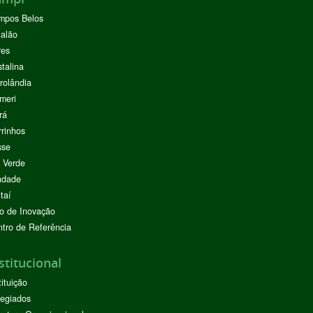
mpos Belos
alão
res
stalina
rolândia
meri
rá
rinhos
sse
 Verde
ndade
taí
o de Inovação
tro de Referência
stitucional
tituição
egiados