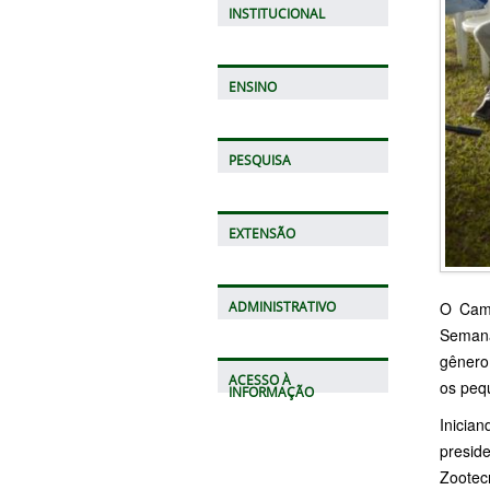
INSTITUCIONAL
ENSINO
PESQUISA
EXTENSÃO
O Camp
ADMINISTRATIVO
Semana
gênero
ACESSO À
os peq
INFORMAÇÃO
Inicia
presid
Zootec