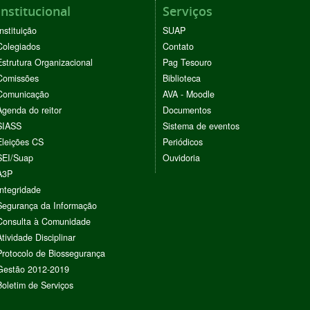
Institucional
Serviços
Instituição
SUAP
Colegiados
Contato
Estrutura Organizacional
Pag Tesouro
Comissões
Biblioteca
Comunicação
AVA - Moodle
Agenda do reitor
Documentos
SIASS
Sistema de eventos
Eleições CS
Periódicos
SEI/Suap
Ouvidoria
A3P
Integridade
Segurança da Informação
Consulta à Comunidade
Atividade Disciplinar
Protocolo de Biossegurança
Gestão 2012-2019
Boletim de Serviços