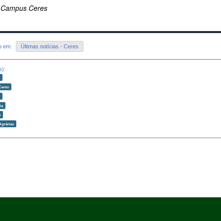
 Campus Ceres
do em:
Últimas notícias - Ceres
s):
o
Ceres
o
ia
a
Agrárias