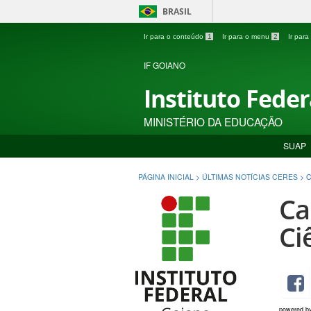
BRASIL
Ir para o conteúdo
1
Ir para o menu
2
Ir par
IF GOIANO
Instituto Fede
MINISTÉRIO DA EDUCAÇÃO
SUAP
PÁGINA INICIAL
>
ÚLTIMAS NOTÍCIAS CERES
>
C
Ca
Ci
powered b