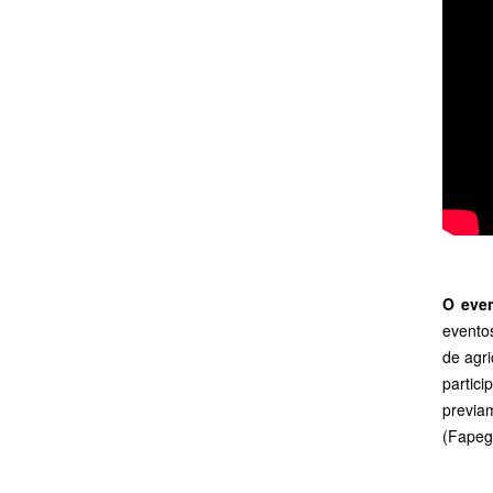
O eve
evento
de agri
partic
previa
(Fapeg