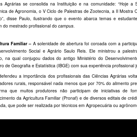
as Agrárias se consolida na Instituição e na comunidade: “Hoje 
ica de Agronomia, o V Ciclo de Palestras de Zootecnia, a II Mostra Ci
o”, disse Paulo, ilustrando que o evento abarca temas e estudan
 do mestrado profissional do
campus
.
ltura Familiar –
A solenidade de abertura foi coroada com a participa
envolvimento Social e Agrário Saulo Reis. Ele ministrou a palestr
ho, na qual conjugou dados do antigo Ministério do Desenvolvimento
iro de Geografia e Estatística (IBGE) com sua experiência profissional
defendeu a importância dos profissionais das Ciências Agrárias vol
hadores rurais, responsável nada menos que por 70% do alimento pres
irma que muitos produtores não participam de iniciativas de 
cimento da Agricultura Familiar (Pronaf) e de diversos editais de crédit
da, que pode ser realizada por técnicos em Agropecuária ou agrônomos