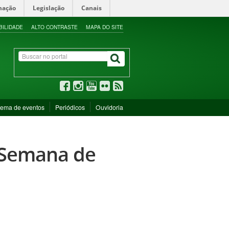
mação
Legislação
Canais
BILIDADE
ALTO CONTRASTE
MAPA DO SITE
tema de eventos
Periódicos
Ouvidoria
V Semana de