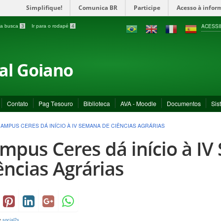
Simplifique!
Comunica BR
Participe
Acesso à infor
ACESSI
a a busca
3
Ir para o rodapé
4
ral Goiano
Contato
Pag Tesouro
Biblioteca
AVA - Moodle
Documentos
Sis
AMPUS CERES DÁ INÍCIO À IV SEMANA DE CIÊNCIAS AGRÁRIAS
mpus Ceres dá início à I
ências Agrárias
y
social2s