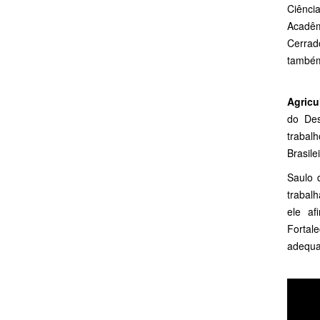
Ciênci
Acadêm
Cerrad
também
Agricu
do Des
trabal
Brasile
Saulo 
trabal
ele af
Fortale
adequa