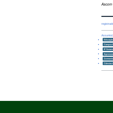
Ascom
registra
Assunto(
Educaçã
Campus 
IF Goian
Agronom
Zootecni
Ciências 