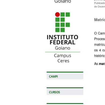
Publicad
de Dezem
Matrí
O Camp
Proces
matrícu
os 4 c
históri
As
mat
CAMPI
CURSOS