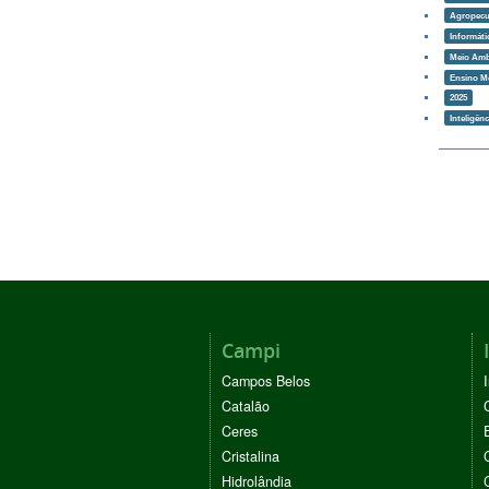
Agropecu
Informáti
Meio Amb
Ensino M
2025
Inteligênci
Campi
Campos Belos
Catalão
Ceres
Cristalina
Hidrolândia