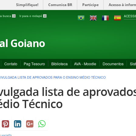
Simplifique!
Comunica BR
Participe
Acesso à infor
ACESSI
a a busca
3
Ir para o rodapé
4
ral Goiano
Contato
Pag Tesouro
Biblioteca
AVA - Moodle
Documentos
Sis
IVULGADA LISTA DE APROVADOS PARA O ENSINO MÉDIO TÉCNICO
vulgada lista de aprovado
dio Técnico
y
social2s