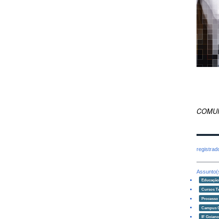
COMUN
registra
Assunto(
Educaçã
Cursos T
Processo 
Campus 
IF Goian