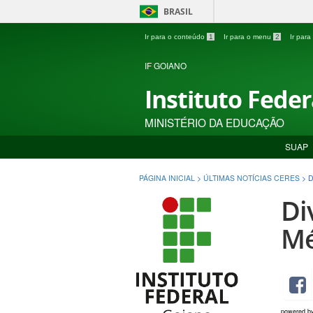
BRASIL
Ir para o conteúdo
1
Ir para o menu
2
Ir par
IF GOIANO
Instituto Fede
MINISTÉRIO DA EDUCAÇÃO
SUAP
PÁGINA INICIAL
>
ÚLTIMAS NOTÍCIAS CERES
>
D
Di
Mé
powered b