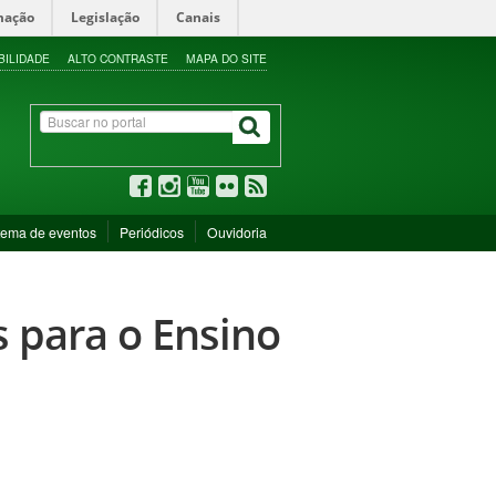
mação
Legislação
Canais
BILIDADE
ALTO CONTRASTE
MAPA DO SITE
tema de eventos
Periódicos
Ouvidoria
s para o Ensino