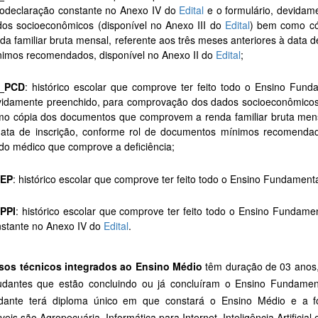
todeclaração constante no Anexo IV do
Edital
e o formulário, devidam
os socioeconômicos (disponível no Anexo III do
Edital
) bem como c
da familiar bruta mensal, referente aos três meses anteriores à data 
imos recomendados, disponível no Anexo II do
Edital
;
_PCD
: histórico escolar que comprove ter feito todo o Ensino Fund
idamente preenchido, para comprovação dos dados socioeconômicos 
o cópia dos documentos que comprovem a renda familiar bruta mensa
data de inscrição, conforme rol de documentos mínimos recomendad
do médico que comprove a deficiência;
_EP
: histórico escolar que comprove ter feito todo o Ensino Fundament
_PPI
: histórico escolar que comprove ter feito todo o Ensino Fundame
stante no Anexo IV do
Edital
.
sos técnicos
integrados ao Ensino Médio
têm duração de 03 anos, 
udantes que estão concluindo ou já concluíram o Ensino Fundament
dante terá diploma único em que constará o Ensino Médio e a f
veis são Agropecuária, Informática para Internet, Inteligência Artificia