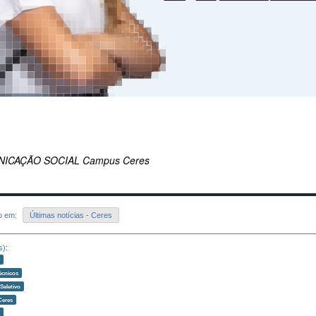
ICAÇÃO SOCIAL Campus Ceres
do em:
Últimas notícias - Ceres
s):
o
écnicos
Seletivo
Ceres
o