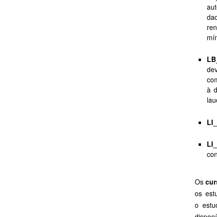
au
dad
ren
mín
LB
dev
com
à 
lau
LI
LI
con
Os
cur
os est
o estu
disponí