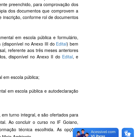
ente preenchido, para comprovação dos
ópia dos documentos que comprovem a
de inscrição, conforme rol de documentos
amental em escola pública e formulário,
(disponível no Anexo III do
Edital
) bem
l, referente aos três meses anteriores
os, disponível no Anexo II do
Edital
, e
al em escola pública;
ntal em escola pública e autodeclaração
em turno integral, e são ofertados para
al. Ao concluir o curso no IF Goiano,
ormação técnica escolhida. As opções
l e Meio Ambiente.