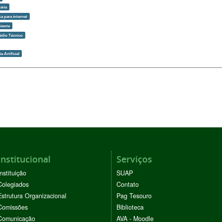
ária
ca para internet
iente
édio Técnico
a Artificial
Institucional
Serviços
Instituição
SUAP
Colegiados
Contato
Estrutura Organizacional
Pag Tesouro
Comissões
Biblioteca
Comunicação
AVA - Moodle