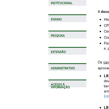
INSTITUCIONAL
A
docu
His
ENSINO
CPF
Cer
PESQUISA
Co
Pa
e, 
EXTENSÃO
Os
can
aprova
ADMINISTRATIVO
LB
de
ACESSO À
be
INFORMAÇÃO
ant
Edi
LB