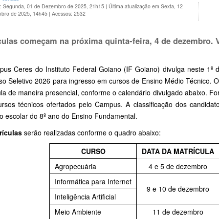
o: Segunda, 01 de Dezembro de 2025, 21h15
|
Última atualização em Sexta, 12
bro de 2025, 14h45
|
Acessos: 2532
culas começam na próxima quinta-feira, 4 de dezembro. V
us Ceres do Instituto Federal Goiano (IF Goiano) divulga neste 1º
so Seletivo 2026 para ingresso em cursos de Ensino Médio Técnico. O
la de maneira presencial, conforme o calendário divulgado abaixo. Fo
ursos técnicos ofertados pelo Campus. A classificação dos candidato
co escolar do 8º ano do Ensino Fundamental.
rículas
serão realizadas conforme o quadro abaixo:
CURSO
DATA DA MATRÍCULA
Agropecuária
4 e 5 de dezembro
Informática para Internet
9 e 10 de dezembro
Inteligência Artificial
Meio Ambiente
11 de dezembro