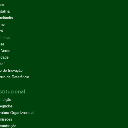
res
stalina
rolândia
meri
rá
rinhos
sse
 Verde
ndade
taí
o de Inovação
tro de Referência
stitucional
tituição
egiados
rutura Organizacional
missões
municação