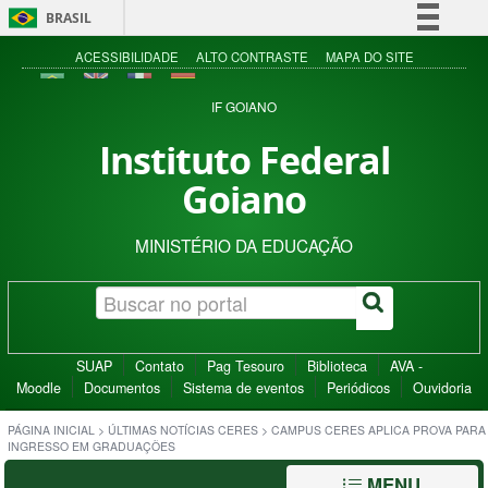
BRASIL
Simplifique!
ACESSIBILIDADE
ALTO CONTRASTE
MAPA DO SITE
Comunica BR
IF GOIANO
Participe
Instituto Federal
Acesso à informação
Goiano
Legislação
Canais
MINISTÉRIO DA EDUCAÇÃO
SUAP
Contato
Pag Tesouro
Biblioteca
AVA -
Moodle
Documentos
Sistema de eventos
Periódicos
Ouvidoria
PÁGINA INICIAL
>
ÚLTIMAS NOTÍCIAS CERES
>
CAMPUS CERES APLICA PROVA PARA
INGRESSO EM GRADUAÇÕES
MENU