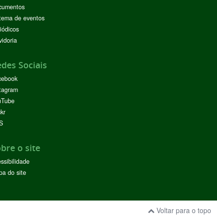
cumentos
tema de eventos
iódicos
idoria
des Sociais
cebook
tagram
uTube
ckr
S
bre o site
ssibilidade
a do site
Voltar para o topo