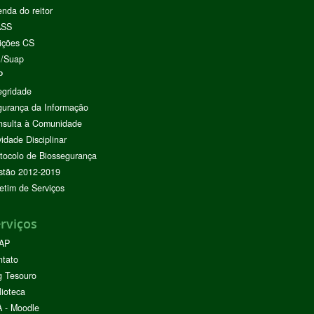
nda do reitor
ASS
ições CS
I/Suap
P
egridade
urança da Informação
nsulta à Comunidade
vidade Disciplinar
tocolo de Biossegurança
stão 2012-2019
etim de Serviços
rviços
AP
ntato
g Tesouro
lioteca
 - Moodle