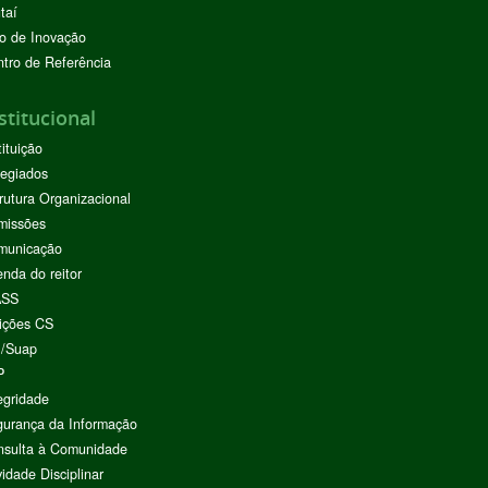
taí
o de Inovação
tro de Referência
stitucional
tituição
egiados
rutura Organizacional
missões
municação
nda do reitor
ASS
ições CS
I/Suap
P
egridade
urança da Informação
nsulta à Comunidade
vidade Disciplinar