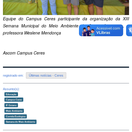
Equipe do Campus Ceres participante da organização da XIII
Semana Municipal do Meio Ambiente de Ceres. Ao centro, a
professora Weslene Mendonça
Ascom Campus Ceres
registrado em:
Últimas notícias - Ceres
Assunto(s):
Educação
Campus Ceres
IF Goiano
Meio Ambiente
Corrida Ecológica
Semana do Meio Ambiente