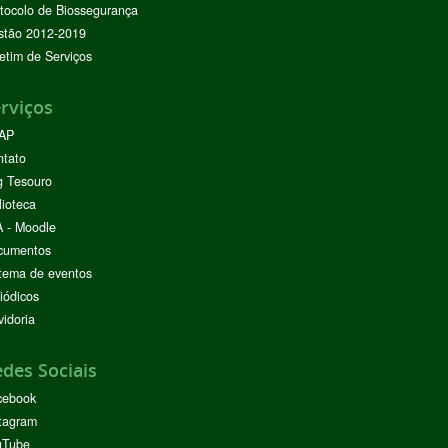
tocolo de Biossegurança
stão 2012-2019
etim de Serviços
rviços
AP
ntato
g Tesouro
lioteca
 - Moodle
cumentos
tema de eventos
iódicos
idoria
des Sociais
cebook
tagram
uTube