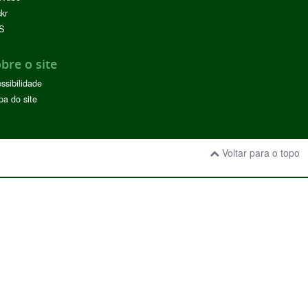
ckr
S
bre o site
ssibilidade
a do site
Voltar para o topo