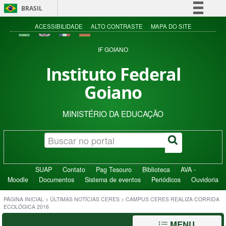
BRASIL
Simplifique!
ACESSIBILIDADE
ALTO CONTRASTE
MAPA DO SITE
Comunica BR
IF GOIANO
Participe
Instituto Federal
Acesso à informação
Goiano
Legislação
Canais
MINISTÉRIO DA EDUCAÇÃO
SUAP
Contato
Pag Tesouro
Biblioteca
AVA -
Moodle
Documentos
Sistema de eventos
Periódicos
Ouvidoria
PÁGINA INICIAL
>
ÚLTIMAS NOTÍCIAS CERES
>
CAMPUS CERES REALIZA CORRIDA
ECOLÓGICA 2016
MENU