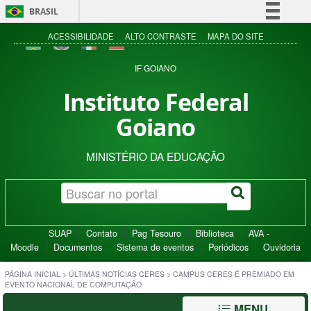
BRASIL
Simplifique!
ACESSIBILIDADE
ALTO CONTRASTE
MAPA DO SITE
Comunica BR
IF GOIANO
Participe
Instituto Federal
Acesso à informação
Goiano
Legislação
Canais
MINISTÉRIO DA EDUCAÇÃO
SUAP
Contato
Pag Tesouro
Biblioteca
AVA -
Moodle
Documentos
Sistema de eventos
Periódicos
Ouvidoria
PÁGINA INICIAL
>
ÚLTIMAS NOTÍCIAS CERES
>
CAMPUS CERES É PREMIADO EM
EVENTO NACIONAL DE COMPUTAÇÃO
MENU