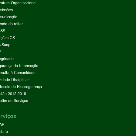
rutura Organizacional
missões
municação
nda do reitor
ASS
ições CS
I/Suap
P
egridade
urança da Informação
nsulta à Comunidade
vidade Disciplinar
tocolo de Biossegurança
stão 2012-2019
etim de Serviços
rviços
AP
ntato