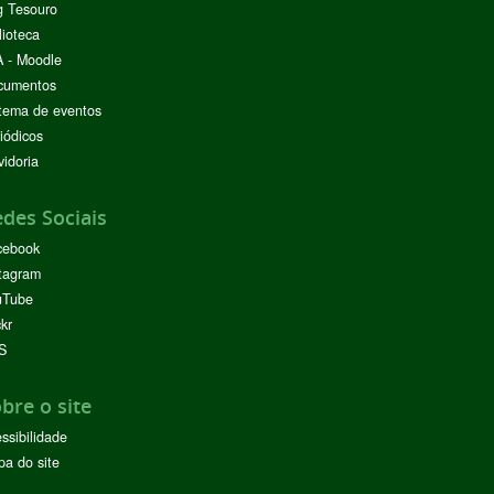
g Tesouro
lioteca
 - Moodle
cumentos
tema de eventos
iódicos
idoria
des Sociais
cebook
tagram
uTube
ckr
S
bre o site
ssibilidade
a do site