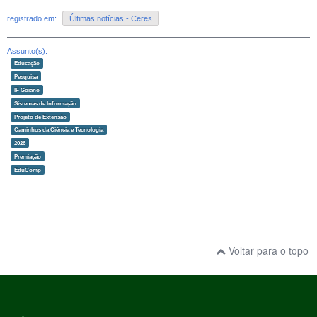
registrado em:
Últimas notícias - Ceres
Assunto(s):
Educação
Pesquisa
IF Goiano
Sistemas de Informação
Projeto de Extensão
Caminhos da Ciência e Tecnologia
2026
Premiação
EduComp
Voltar para o topo