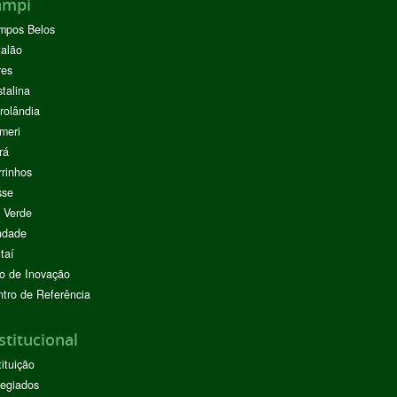
ampi
mpos Belos
alão
res
stalina
rolândia
meri
rá
rinhos
sse
 Verde
ndade
taí
o de Inovação
tro de Referência
stitucional
tituição
egiados