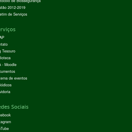
tocolo de Biossegurança
stão 2012-2019
etim de Serviços
rviços
AP
ntato
g Tesouro
lioteca
 - Moodle
cumentos
tema de eventos
iódicos
idoria
des Sociais
cebook
tagram
uTube