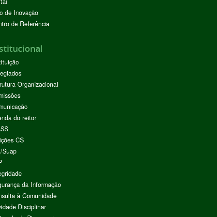
taí
o de Inovação
tro de Referência
stitucional
tituição
egiados
rutura Organizacional
missões
municação
nda do reitor
ASS
ições CS
I/Suap
P
egridade
urança da Informação
nsulta à Comunidade
vidade Disciplinar