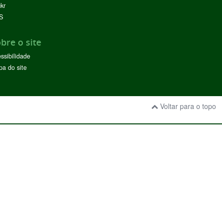
ckr
S
bre o site
ssibilidade
a do site
Voltar para o topo