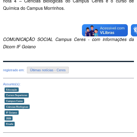
nota 4 – Ciências Biológicas do Campus Ceres e o curso de
Química do Campus Morrinhos.
COMUNICAÇÃO SOCIAL Campus Ceres - com informações da
Dicom IF Goiano
registrado em:
Últimas notícias - Ceres
Assunto(s):
Educação
Cursos Superiores
Campus Ceres
Ciências Biológicas
IF Goiano
2026
Enade