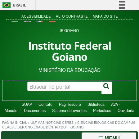
BRASIL
Simplifique!
ACESSIBILIDADE
ALTO CONTRASTE
MAPA DO SITE
Comunica BR
IF GOIANO
Participe
Instituto Federal
Acesso à informação
Goiano
Legislação
Canais
MINISTÉRIO DA EDUCAÇÃO
SUAP
Contato
Pag Tesouro
Biblioteca
AVA -
Moodle
Documentos
Sistema de eventos
Periódicos
Ouvidoria
PÁGINA INICIAL
>
ÚLTIMAS NOTÍCIAS CERES
>
CIÊNCIAS BIOLÓGICAS DO CAMPUS
CERES LIDERA NO ENADE DENTRO DO IF GOIANO
MENU