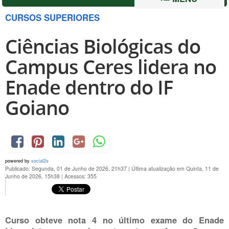
CURSOS SUPERIORES
Ciências Biológicas do
Campus Ceres lidera no
Enade dentro do IF
Goiano
powered by
social2s
Publicado: Segunda, 01 de Junho de 2026, 21h37
|
Última atualização em Quinta, 11 de
Junho de 2026, 15h38
|
Acessos: 355
Curso obteve nota 4 no último exame do Enade