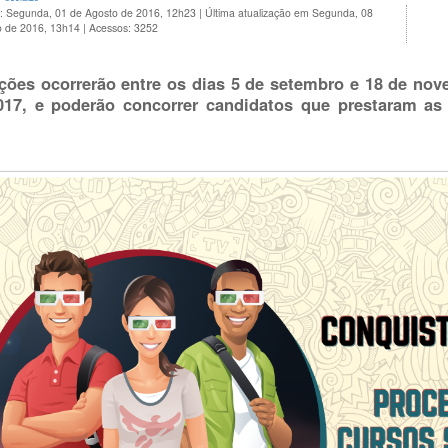
o: Segunda, 01 de Agosto de 2016, 12h23
|
Última atualização em Segunda, 08
o de 2016, 13h14
|
Acessos: 3252
ições ocorrerão entre os dias 5 de setembro e 18 de no
17, e poderão concorrer candidatos que prestaram a