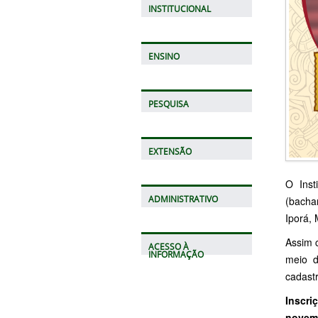
INSTITUCIONAL
ENSINO
PESQUISA
EXTENSÃO
O Inst
ADMINISTRATIVO
(bachar
Iporá, 
Assim c
ACESSO À
INFORMAÇÃO
meio d
cadast
Inscri
novem