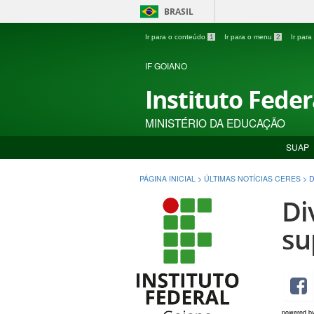
BRASIL
Ir para o conteúdo
1
Ir para o menu
2
Ir par
IF GOIANO
Instituto Fede
MINISTÉRIO DA EDUCAÇÃO
SUAP
PÁGINA INICIAL
>
ÚLTIMAS NOTÍCIAS CERES
>
D
Di
su
powered b