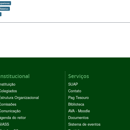
uperiores
Seletivo
o
Institucional
Serviços
Instituição
SUAP
Colegiados
Contato
Estrutura Organizacional
Pag Tesouro
Comissões
Biblioteca
Comunicação
AVA - Moodle
Agenda do reitor
Documentos
SIASS
Sistema de eventos