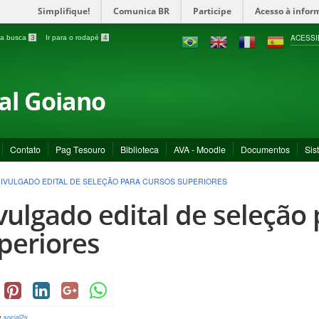
Simplifique!
Comunica BR
Participe
Acesso à infor
ACESSI
a a busca
3
Ir para o rodapé
4
ral Goiano
Contato
Pag Tesouro
Biblioteca
AVA - Moodle
Documentos
Sis
IVULGADO EDITAL DE SELEÇÃO PARA CURSOS SUPERIORES
vulgado edital de seleção 
periores
y
social2s