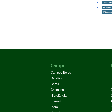
Cursos S
Processo 
IF Goian
Campi
Campos Belos
Catalão
Ceres
Cristalina
Hidrolândia
Ipameri
Iporá