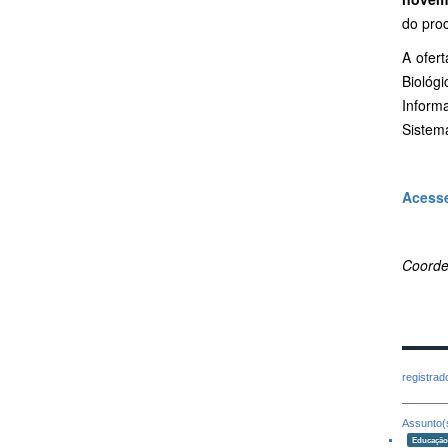
do pro
A ofer
Biológ
Inform
Sistem
Acesse
Coorde
registra
Assunto(
Educaçã