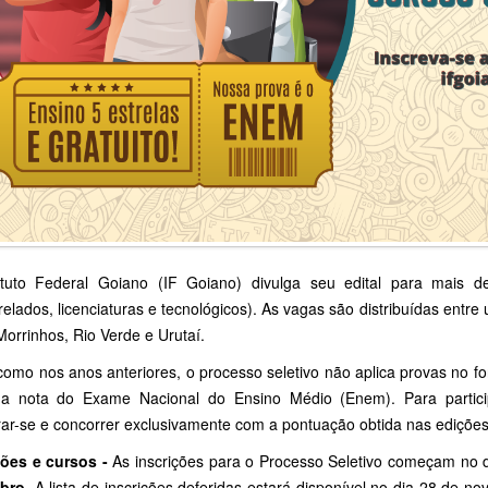
ituto Federal Goiano (IF Goiano) divulga seu edital para mais 
elados, licenciaturas e tecnológicos). As vagas são distribuídas entre
Morrinhos, Rio Verde e Urutaí.
omo nos anos anteriores, o processo seletivo não aplica provas no fo
a nota do Exame Nacional do Ensino Médio (Enem). Para partici
rar-se e concorrer exclusivamente com a pontuação obtida nas ediçõ
ções e cursos -
As inscrições para o Processo Seletivo começam no 
bro
. A lista de inscrições deferidas estará disponível no dia 28 de n