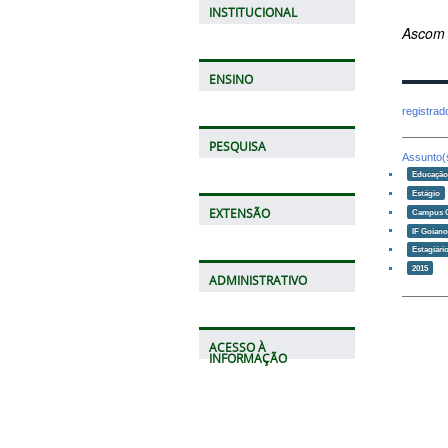
INSTITUCIONAL
Ascom
ENSINO
registra
PESQUISA
Assunto(
Educaçã
Estágio
EXTENSÃO
Campus 
IF Goian
Estagiári
2015
ADMINISTRATIVO
ACESSO À
INFORMAÇÃO