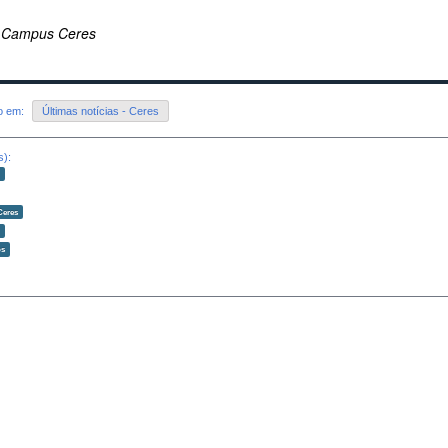
 Campus Ceres
do em:
Últimas notícias - Ceres
s):
o
Ceres
o
os