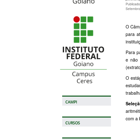
Publicado
Setembro
O Câmp
para a
institu
Para pa
e não 
(extra
O está
estuda
trabal
CAMPI
Seleç
aritmé
com a 
CURSOS