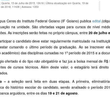
: Quarta, 15 de Julho de 2015, 13h16
|
Última atualização em Quarta, 19 de
 de 2018, 11h08
|
Acessos: 1353
us Ceres do Instituto Federal Goiano (IF Goiano) publica
edital
(cliq
tuação na unidade. São ofertadas vagas para cursos de nível médio
ições. As inscrições serão feitas no próprio câmpus, entre
20 de julho 
rticipar o candidato deve estar regularmente matriculado na Institui
estar cursando o último período da graduação. Ao se inscrever ele
to acadêmico) das disciplinas cursadas no 1º período de 2015 e a doc
gio ofertado é do tipo
não obrigatório
e faz jus a bolsa mensal de R$ 5
ntes de cursos técnicos. Além deste valor, o estagiário terá direito 
hados.
ão –
a seleção será feita em duas etapas. A primeira, eliminatória 
tica do histórico escolar do candidato, sendo analisado o período 20
banca arguidora, entre os dias
19 e 21 de agosto
.