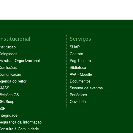
Institucional
Serviços
Instituição
SUAP
Colegiados
Contato
Estrutura Organizacional
Pag Tesouro
Comissões
Biblioteca
Comunicação
AVA - Moodle
Agenda do reitor
Documentos
SIASS
Sistema de eventos
Eleições CS
Periódicos
SEI/Suap
Ouvidoria
A3P
Integridade
Segurança da Informação
Consulta à Comunidade