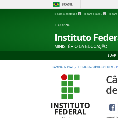
BRASIL
Ir para o conteúdo
1
Ir para o menu
2
Ir par
IF GOIANO
Instituto Fede
MINISTÉRIO DA EDUCAÇÃO
SUAP
PÁGINA INICIAL
>
ÚLTIMAS NOTÍCIAS CERES
>
C
Câ
de
powered b