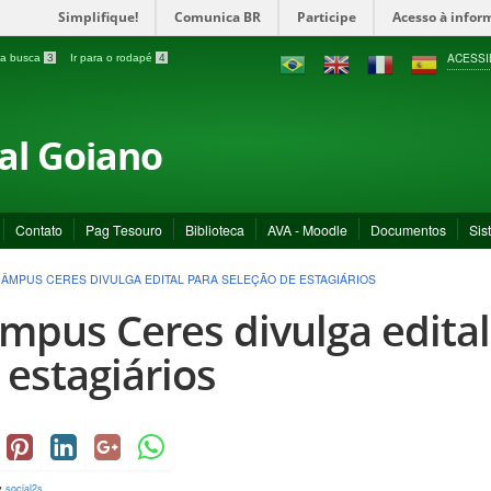
Simplifique!
Comunica BR
Participe
Acesso à infor
ACESSI
a a busca
3
Ir para o rodapé
4
ral Goiano
Contato
Pag Tesouro
Biblioteca
AVA - Moodle
Documentos
Sis
ÂMPUS CERES DIVULGA EDITAL PARA SELEÇÃO DE ESTAGIÁRIOS
mpus Ceres divulga edital
 estagiários
y
social2s