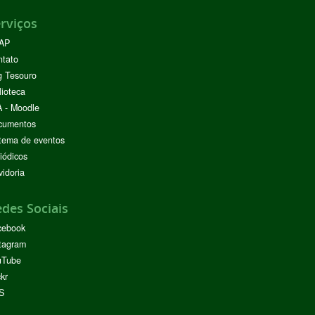
rviços
AP
ntato
g Tesouro
lioteca
 - Moodle
cumentos
tema de eventos
iódicos
idoria
des Sociais
cebook
tagram
uTube
ckr
S