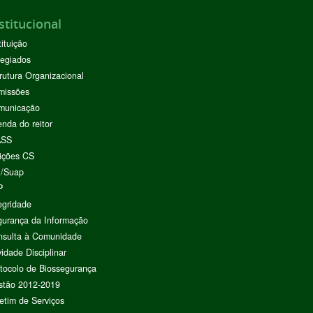
stitucional
tituição
egiados
rutura Organizacional
missões
municação
nda do reitor
ASS
ições CS
I/Suap
P
egridade
urança da Informação
nsulta à Comunidade
vidade Disciplinar
tocolo de Biossegurança
stão 2012-2019
etim de Serviços