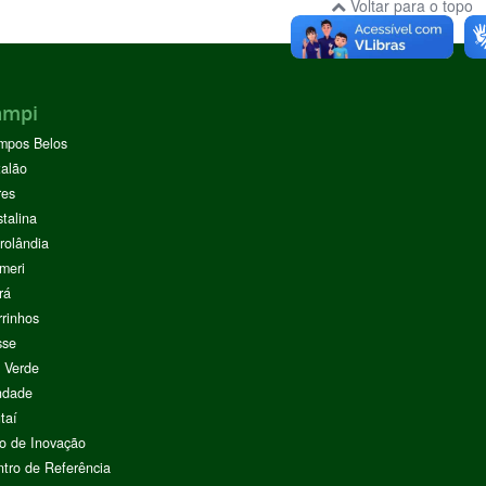
Voltar para o topo
ampi
mpos Belos
alão
res
stalina
rolândia
meri
rá
rinhos
sse
 Verde
ndade
taí
o de Inovação
tro de Referência