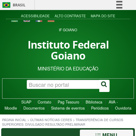
BRASIL
Simplifique!
ACESSIBILIDADE
ALTO CONTRASTE
MAPA DO SITE
Comunica BR
IF GOIANO
Participe
Instituto Federal
Acesso à informação
Goiano
Legislação
Canais
MINISTÉRIO DA EDUCAÇÃO
SUAP
Contato
Pag Tesouro
Biblioteca
AVA -
Moodle
Documentos
Sistema de eventos
Periódicos
Ouvidoria
PÁGINA INICIAL
>
ÚLTIMAS NOTÍCIAS CERES
>
TRANSFERÊNCIA DE CURSOS
SUPERIORES: DIVULGADO RESULTADO PRELIMINAR
MENU