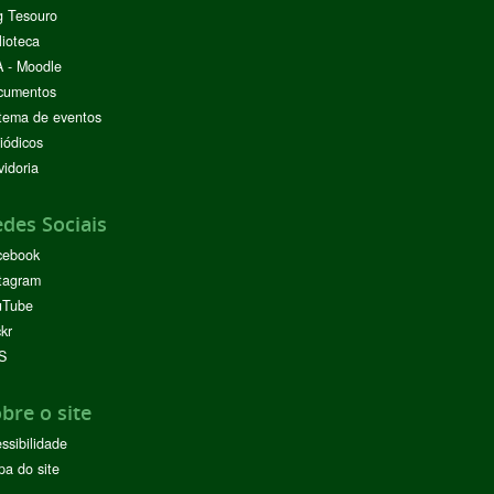
g Tesouro
lioteca
 - Moodle
cumentos
tema de eventos
iódicos
idoria
des Sociais
cebook
tagram
uTube
ckr
S
bre o site
ssibilidade
a do site