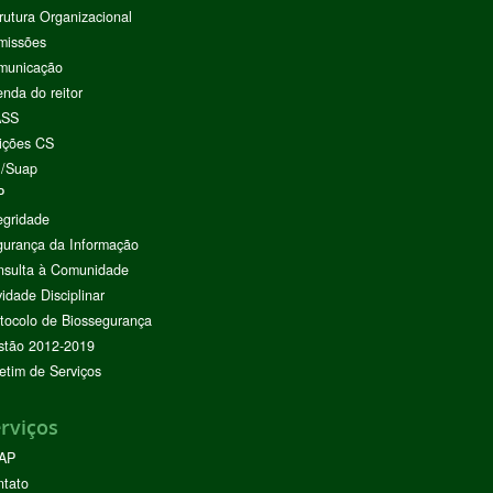
rutura Organizacional
missões
municação
nda do reitor
ASS
ições CS
I/Suap
P
egridade
urança da Informação
nsulta à Comunidade
vidade Disciplinar
tocolo de Biossegurança
stão 2012-2019
etim de Serviços
rviços
AP
ntato