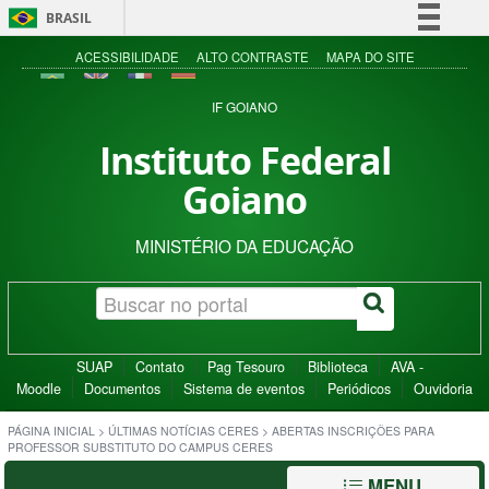
BRASIL
Simplifique!
ACESSIBILIDADE
ALTO CONTRASTE
MAPA DO SITE
Comunica BR
IF GOIANO
Participe
Instituto Federal
Acesso à informação
Goiano
Legislação
Canais
MINISTÉRIO DA EDUCAÇÃO
SUAP
Contato
Pag Tesouro
Biblioteca
AVA -
Moodle
Documentos
Sistema de eventos
Periódicos
Ouvidoria
PÁGINA INICIAL
>
ÚLTIMAS NOTÍCIAS CERES
>
ABERTAS INSCRIÇÕES PARA
PROFESSOR SUBSTITUTO DO CAMPUS CERES
MENU