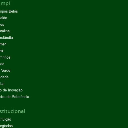
ampi
mpos Belos
alão
res
stalina
rolândia
meri
rá
rinhos
sse
 Verde
ndade
taí
o de Inovação
tro de Referência
stitucional
tituição
egiados