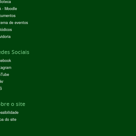
lioteca
 - Moodle
cumentos
tema de eventos
iódicos
idoria
des Sociais
cebook
tagram
uTube
ckr
S
bre o site
ssibilidade
a do site