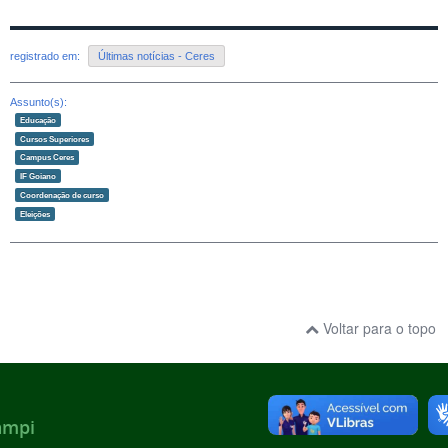
registrado em:
Últimas notícias - Ceres
Assunto(s):
Educação
Cursos Superiores
Campus Ceres
IF Goiano
Coordenação de curso
Eleições
Voltar para o topo
ampi