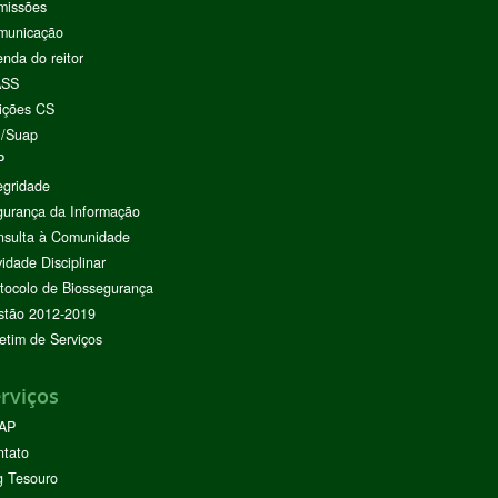
missões
municação
nda do reitor
ASS
ições CS
I/Suap
P
egridade
urança da Informação
nsulta à Comunidade
vidade Disciplinar
tocolo de Biossegurança
stão 2012-2019
etim de Serviços
rviços
AP
ntato
g Tesouro