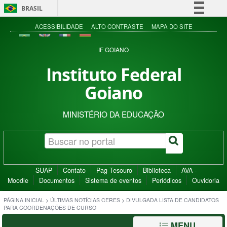
BRASIL
Simplifique!
ACESSIBILIDADE
ALTO CONTRASTE
MAPA DO SITE
Comunica BR
IF GOIANO
Participe
Instituto Federal
Acesso à informação
Goiano
Legislação
Canais
MINISTÉRIO DA EDUCAÇÃO
SUAP
Contato
Pag Tesouro
Biblioteca
AVA -
Moodle
Documentos
Sistema de eventos
Periódicos
Ouvidoria
PÁGINA INICIAL
>
ÚLTIMAS NOTÍCIAS CERES
>
DIVULGADA LISTA DE CANDIDATOS
PARA COORDENAÇÕES DE CURSO
MENU