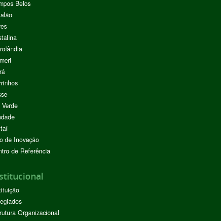
mpos Belos
alão
res
stalina
rolândia
meri
rá
rinhos
sse
 Verde
ndade
taí
o de Inovação
tro de Referência
stitucional
tituição
egiados
rutura Organizacional