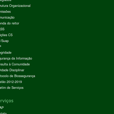
rutura Organizacional
missões
municação
nda do reitor
ASS
ições CS
I/Suap
P
egridade
urança da Informação
nsulta à Comunidade
vidade Disciplinar
tocolo de Biossegurança
stão 2012-2019
etim de Serviços
rviços
AP
ntato