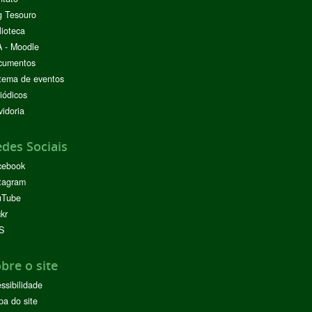
g Tesouro
lioteca
 - Moodle
cumentos
tema de eventos
iódicos
idoria
des Sociais
cebook
tagram
uTube
ckr
S
bre o site
ssibilidade
a do site