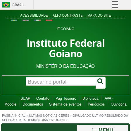
BRASIL
Simplifique!
ACESSIBILIDADE
ALTO CONTRASTE
MAPA DO SITE
Comunica BR
IF GOIANO
Participe
Instituto Federal
Acesso à informação
Goiano
Legislação
Canais
MINISTÉRIO DA EDUCAÇÃO
SUAP
Contato
Pag Tesouro
Biblioteca
AVA -
Moodle
Documentos
Sistema de eventos
Periódicos
Ouvidoria
PÁGINA INICIAL
>
ÚLTIMAS NOTÍCIAS CERES
>
DIVULGADO ÚLTIMO RESULTADO DA
SELEÇÃO PARA RESIDÊNCIAS ESTUDANTIS
MENU