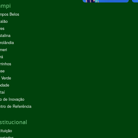
ampi
mpos Belos
alão
res
stalina
rolândia
meri
rá
rinhos
sse
 Verde
ndade
taí
o de Inovação
tro de Referência
stitucional
tituição
egiados