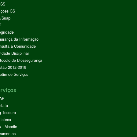
ASS
ições CS
I/Suap
P
egridade
urança da Informação
nsulta à Comunidade
vidade Disciplinar
tocolo de Biossegurança
stão 2012-2019
etim de Serviços
rviços
AP
ntato
g Tesouro
lioteca
 - Moodle
cumentos