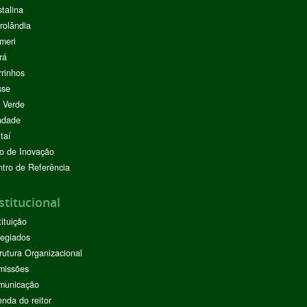
stalina
rolândia
meri
rá
rinhos
sse
 Verde
ndade
taí
o de Inovação
tro de Referência
stitucional
tituição
egiados
rutura Organizacional
missões
municação
nda do reitor