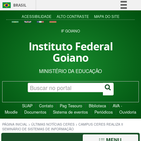
BRASIL
Simplifique!
ACESSIBILIDADE
ALTO CONTRASTE
MAPA DO SITE
Comunica BR
IF GOIANO
Participe
Instituto Federal
Acesso à informação
Goiano
Legislação
Canais
MINISTÉRIO DA EDUCAÇÃO
SUAP
Contato
Pag Tesouro
Biblioteca
AVA -
Moodle
Documentos
Sistema de eventos
Periódicos
Ouvidoria
PÁGINA INICIAL
>
ÚLTIMAS NOTÍCIAS CERES
>
CAMPUS CERES REALIZA II
SEMINÁRIO DE SISTEMAS DE INFORMAÇÃO
MENU