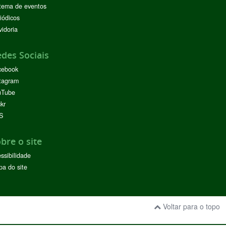
tema de eventos
iódicos
idoria
des Sociais
cebook
tagram
uTube
ckr
S
bre o site
ssibilidade
a do site
Voltar para o topo