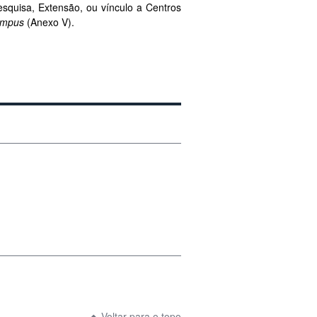
squisa, Extensão, ou vínculo a Centros
ampus
(Anexo V).
Voltar para o topo