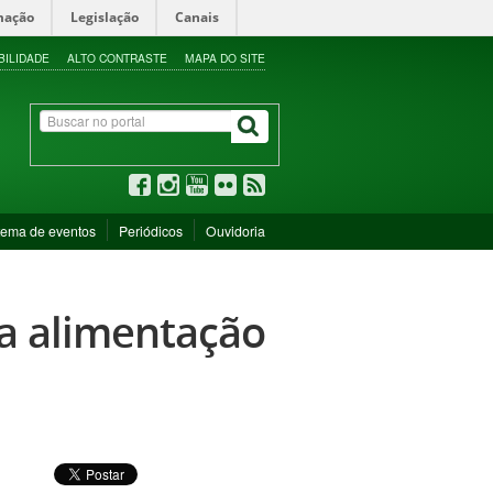
mação
Legislação
Canais
BILIDADE
ALTO CONTRASTE
MAPA DO SITE
tema de eventos
Periódicos
Ouvidoria
sa alimentação