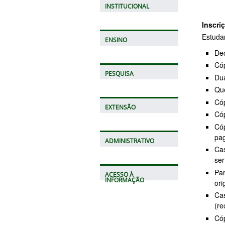
INSTITUCIONAL
Inscri
Estudan
ENSINO
Dec
Cóp
PESQUISA
Dua
Que
Cóp
EXTENSÃO
Cóp
Có
pag
ADMINISTRATIVO
Cas
ser
Par
ACESSO À
INFORMAÇÃO
ori
Cas
(re
Cóp