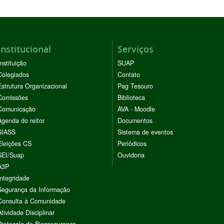
Institucional
Serviços
Instituição
SUAP
Colegiados
Contato
Estrutura Organizacional
Pag Tesouro
Comissões
Biblioteca
Comunicação
AVA - Moodle
Agenda do reitor
Documentos
SIASS
Sistema de eventos
Eleições CS
Periódicos
SEI/Suap
Ouvidoria
A3P
Integridade
Segurança da Informação
Consulta à Comunidade
Atividade Disciplinar