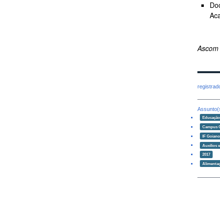
Doc
Aca
Ascom
registra
Assunto(
Educaçã
Campus 
IF Goian
Auxílios 
2017
Alimenta