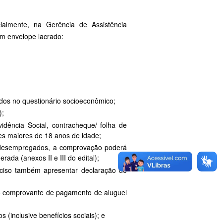
ialmente, na Gerência de Assistência
 em envelope lacrado:
dos no questionário socioeconômico;
);
dência Social, contracheque/ folha de
es maiores de 18 anos de idade;
/ desempregados, a comprovação poderá
ada (anexos II e III do edital);
eciso também apresentar declaração de
do comprovante de pagamento de aluguel
(inclusive benefícios sociais); e