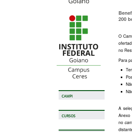
Benef
200 b
O Camp
oferta
no Res
Para pa
Ter
Pos
Não
Não
CAMPI
A sele
Anexo 
CURSOS
no
cam
distan