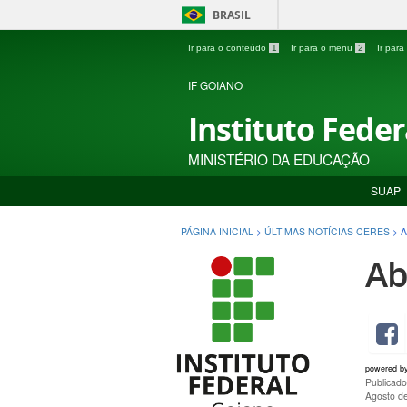
BRASIL
Ir para o conteúdo
1
Ir para o menu
2
Ir par
IF GOIANO
Instituto Fede
MINISTÉRIO DA EDUCAÇÃO
SUAP
PÁGINA INICIAL
>
ÚLTIMAS NOTÍCIAS CERES
>
A
Ab
powered b
Publicado
Agosto d