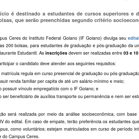
ício é destinado a estudantes de cursos superiores e 
olsas, que serão preenchidas segundo critério socioeco
us Ceres do Instituto Federal Goiano (IF Goiano) divulga seu
edita
das 200 bolsas, para estudantes de graduação e pós-graduação da u
taurante Estudantil. As
inscrições
devem ser realizadas entre
03 e 10
rticipar o candidato deve atender aos seguintes requisitos:
 matrícula regula em curso presencial de graduação ou pós-graduaç
suir renda familiar per capita de até um salário-mínimo e meio;
 possuir vínculo empregatício com o IF Goiano; e
 ser beneficiário de auxílios transporte ou permanência e nem ser e
ção será realizada por meio da análise socioeconômica, com base
IV do edital. Em caso de empate, terão preferência os estudantes qu
pus
, como voluntários; estejam matriculados em curso de período int
te do Campus Ceres.