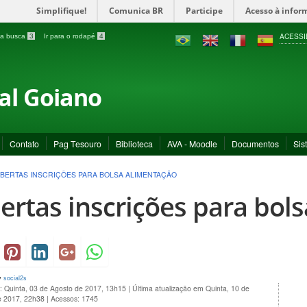
Simplifique!
Comunica BR
Participe
Acesso à infor
ACESSI
a a busca
3
Ir para o rodapé
4
ral Goiano
Contato
Pag Tesouro
Biblioteca
AVA - Moodle
Documentos
Sis
BERTAS INSCRIÇÕES PARA BOLSA ALIMENTAÇÃO
ertas inscrições para bol
y
social2s
: Quinta, 03 de Agosto de 2017, 13h15
|
Última atualização em Quinta, 10 de
e 2017, 22h38
|
Acessos: 1745