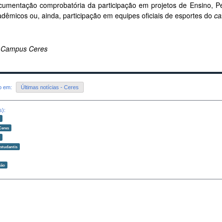
umentação comprobatória da participação em projetos de Ensino, Pe
dêmicos ou, ainda, participação em equipes oficiais de esportes do
c
 Campus Ceres
do em:
Últimas notícias - Ceres
s):
o
Ceres
o
estudantis
ção