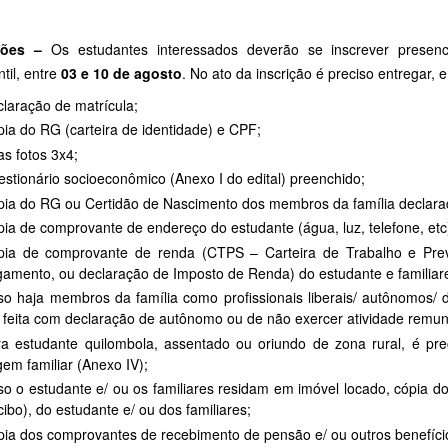
ções –
Os estudantes interessados deverão se inscrever presenc
til, entre
03 e 10 de agosto
. No ato da inscrição é preciso entregar,
laração de matrícula;
ia do RG (carteira de identidade) e CPF;
s fotos 3x4;
stionário socioeconômico (Anexo I do edital) preenchido;
ia do RG ou Certidão de Nascimento dos membros da família declara
ia de comprovante de endereço do estudante (água, luz, telefone, etc
pia de comprovante de renda (CTPS – Carteira de Trabalho e Previ
amento, ou declaração de Imposto de Renda) do estudante e familiar
o haja membros da família como profissionais liberais/ autônomos
 feita com declaração de autônomo ou de não exercer atividade remuner
a estudante quilombola, assentado ou oriundo de zona rural, é pr
gem familiar (Anexo IV);
o o estudante e/ ou os familiares residam em imóvel locado, cópia 
cibo), do estudante e/ ou dos familiares;
ia dos comprovantes de recebimento de pensão e/ ou outros benefícios 