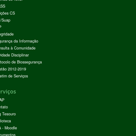
ASS
ições CS
I/Suap
P
egridade
urança da Informação
nsulta à Comunidade
vidade Disciplinar
tocolo de Biossegurança
stão 2012-2019
etim de Serviços
rviços
AP
ntato
g Tesouro
lioteca
 - Moodle
cumentos