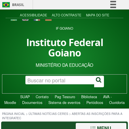
BRASIL
Simplifique!
ACESSIBILIDADE
ALTO CONTRASTE
MAPA DO SITE
Comunica BR
IF GOIANO
Participe
Instituto Federal
Acesso à informação
Goiano
Legislação
Canais
MINISTÉRIO DA EDUCAÇÃO
SUAP
Contato
Pag Tesouro
Biblioteca
AVA -
Moodle
Documentos
Sistema de eventos
Periódicos
Ouvidoria
PÁGINA INICIAL
>
ÚLTIMAS NOTÍCIAS CERES
>
ABERTAS AS INSCRIÇÕES PARA A
INTEGRATEC
MENU