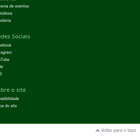
tema de eventos
iódicos
idoria
des Sociais
cebook
tagram
uTube
ckr
S
bre o site
ssibilidade
a do site
Voltar para o topo