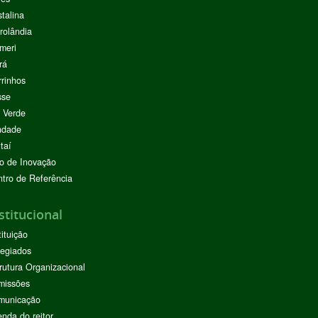
stalina
rolândia
meri
rá
rinhos
sse
 Verde
ndade
taí
o de Inovação
tro de Referência
stitucional
tituição
egiados
rutura Organizacional
missões
municação
nda do reitor