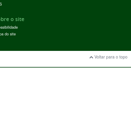
S
bre o site
ssibilidade
a do site
Voltar para o topo