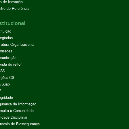
o de Inovação
tro de Referência
stitucional
tituição
egiados
rutura Organizacional
missões
municação
nda do reitor
ASS
ições CS
I/Suap
P
egridade
urança da Informação
nsulta à Comunidade
vidade Disciplinar
tocolo de Biossegurança