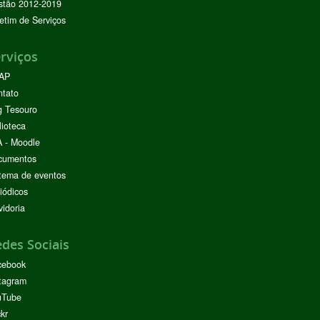
stão 2012-2019
etim de Serviços
rviços
AP
ntato
g Tesouro
lioteca
 - Moodle
cumentos
tema de eventos
iódicos
idoria
des Sociais
cebook
tagram
uTube
ckr