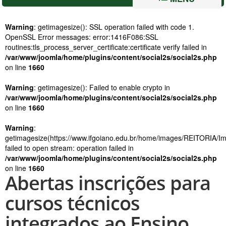
Warning
: getimagesize(): SSL operation failed with code 1.
OpenSSL Error messages: error:1416F086:SSL
routines:tls_process_server_certificate:certificate verify failed in
/var/www/joomla/home/plugins/content/social2s/social2s.php
on line
1660
Warning
: getimagesize(): Failed to enable crypto in
/var/www/joomla/home/plugins/content/social2s/social2s.php
on line
1660
Warning
:
getimagesize(https://www.ifgoiano.edu.br/home/images/REITORIA/
failed to open stream: operation failed in
/var/www/joomla/home/plugins/content/social2s/social2s.php
on line
1660
Abertas inscrições para
cursos técnicos
integrados ao Ensino