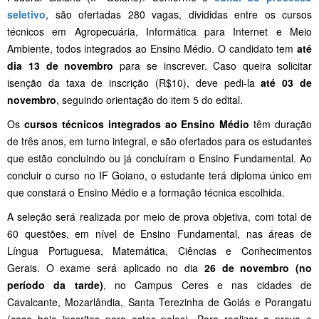
seletivo
, são ofertadas 280 vagas, divididas entre os cursos
técnicos em Agropecuária, Informática para Internet e Meio
Ambiente, todos integrados ao Ensino Médio. O candidato tem
até
dia 13 de novembro
para se inscrever. Caso queira solicitar
isenção da taxa de inscrição (R$10), deve pedi-la
até 03 de
novembro
, seguindo orientação do item 5 do edital.
Os
cursos técnicos integrados ao Ensino Médio
têm duração
de três anos, em turno integral, e são ofertados para os estudantes
que estão concluindo ou já concluíram o Ensino Fundamental. Ao
concluir o curso no IF Goiano, o estudante terá diploma único em
que constará o Ensino Médio e a formação técnica escolhida.
A seleção será realizada por meio de prova objetiva, com total de
60 questões, em nível de Ensino Fundamental, nas áreas de
Língua Portuguesa, Matemática, Ciências e Conhecimentos
Gerais. O exame será aplicado no dia
26 de novembro (no
período da tarde)
, no Campus Ceres e nas cidades de
Cavalcante, Mozarlândia, Santa Terezinha de Goiás e Porangatu
(caso haja inscritos para estes polos). Para realizar a prova o