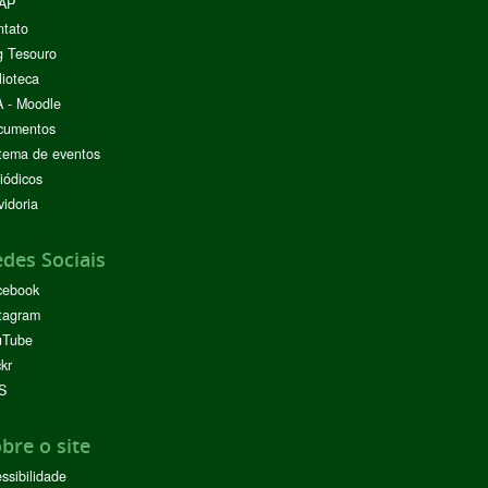
AP
ntato
g Tesouro
lioteca
 - Moodle
cumentos
tema de eventos
iódicos
idoria
des Sociais
cebook
tagram
uTube
ckr
S
bre o site
ssibilidade