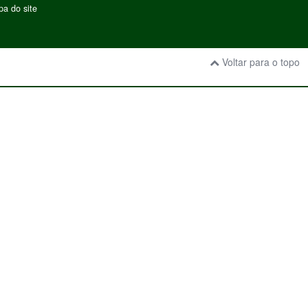
a do site
Voltar para o topo