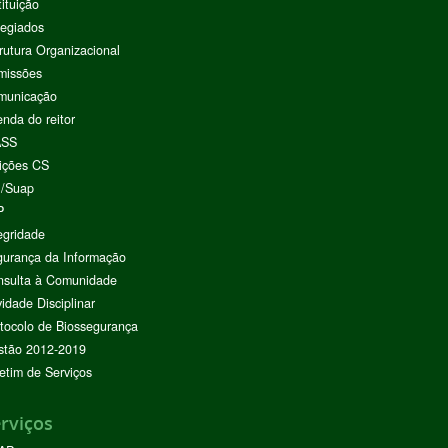
tituição
egiados
rutura Organizacional
missões
municação
nda do reitor
ASS
ições CS
I/Suap
P
egridade
urança da Informação
nsulta à Comunidade
vidade Disciplinar
tocolo de Biossegurança
stão 2012-2019
etim de Serviços
rviços