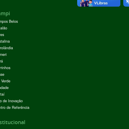
ampi
mpos Belos
alão
res
stalina
rolândia
meri
rá
rinhos
sse
 Verde
ndade
taí
o de Inovação
tro de Referência
stitucional