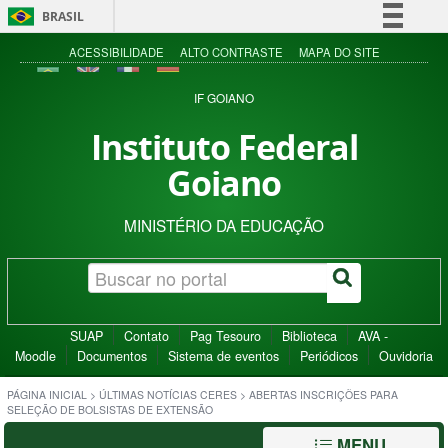
BRASIL
Simplifique!
ACESSIBILIDADE
ALTO CONTRASTE
MAPA DO SITE
Comunica BR
IF GOIANO
Participe
Instituto Federal
Acesso à informação
Goiano
Legislação
Canais
MINISTÉRIO DA EDUCAÇÃO
SUAP
Contato
Pag Tesouro
Biblioteca
AVA -
Moodle
Documentos
Sistema de eventos
Periódicos
Ouvidoria
PÁGINA INICIAL
>
ÚLTIMAS NOTÍCIAS CERES
>
ABERTAS INSCRIÇÕES PARA
SELEÇÃO DE BOLSISTAS DE EXTENSÃO
MENU