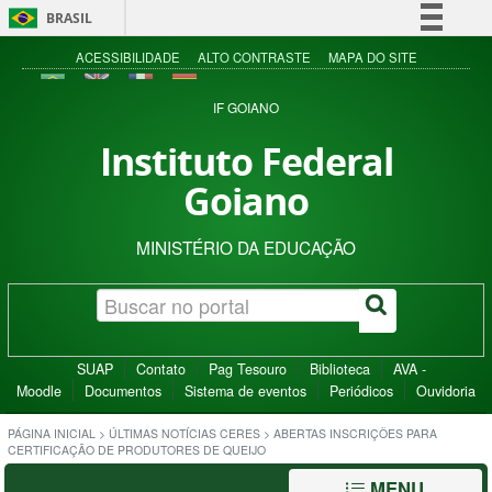
BRASIL
Simplifique!
ACESSIBILIDADE
ALTO CONTRASTE
MAPA DO SITE
Comunica BR
IF GOIANO
Participe
Instituto Federal
Acesso à informação
Goiano
Legislação
Canais
MINISTÉRIO DA EDUCAÇÃO
SUAP
Contato
Pag Tesouro
Biblioteca
AVA -
Moodle
Documentos
Sistema de eventos
Periódicos
Ouvidoria
PÁGINA INICIAL
>
ÚLTIMAS NOTÍCIAS CERES
>
ABERTAS INSCRIÇÕES PARA
CERTIFICAÇÃO DE PRODUTORES DE QUEIJO
MENU