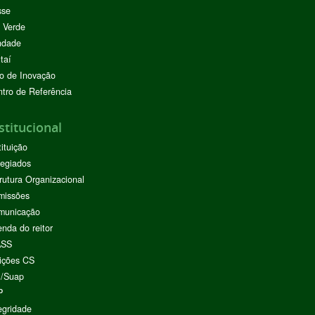
sse
 Verde
ndade
taí
o de Inovação
tro de Referência
stitucional
tituição
egiados
rutura Organizacional
missões
municação
nda do reitor
ASS
ições CS
I/Suap
P
egridade