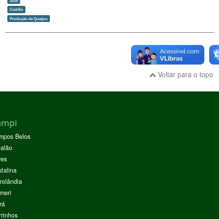
2018
Certific
Produção de Queijos
Voltar para o topo
ampi
mpos Belos
alão
res
stalina
rolândia
meri
rá
rinhos