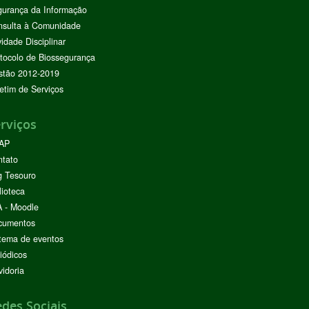
urança da Informação
nsulta à Comunidade
vidade Disciplinar
tocolo de Biossegurança
stão 2012-2019
etim de Serviços
rviços
AP
ntato
g Tesouro
lioteca
 - Moodle
cumentos
tema de eventos
iódicos
idoria
des Sociais