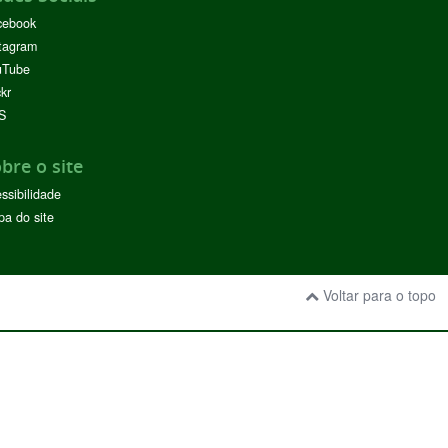
cebook
tagram
uTube
ckr
S
bre o site
ssibilidade
a do site
Voltar para o topo