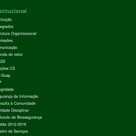
stitucional
tituição
egiados
rutura Organizacional
missões
municação
nda do reitor
ASS
ições CS
I/Suap
P
egridade
urança da Informação
nsulta à Comunidade
vidade Disciplinar
tocolo de Biossegurança
stão 2012-2019
etim de Serviços