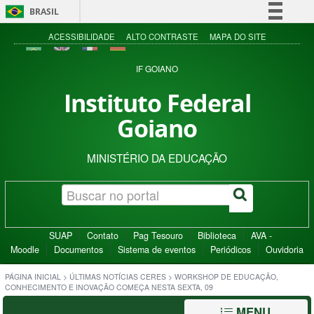
BRASIL
Simplifique!
ACESSIBILIDADE
ALTO CONTRASTE
MAPA DO SITE
Comunica BR
IF GOIANO
Participe
Instituto Federal
Acesso à informação
Goiano
Legislação
Canais
MINISTÉRIO DA EDUCAÇÃO
SUAP
Contato
Pag Tesouro
Biblioteca
AVA -
Moodle
Documentos
Sistema de eventos
Periódicos
Ouvidoria
PÁGINA INICIAL
>
ÚLTIMAS NOTÍCIAS CERES
>
WORKSHOP DE EDUCAÇÃO,
CONHECIMENTO E INOVAÇÃO COMEÇA NESTA SEXTA, 09
MENU