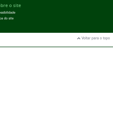
bre o site
ssibilidade
a do site
Voltar para o topo