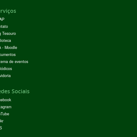
rviços
AP
ntato
g Tesouro
lioteca
 - Moodle
cumentos
tema de eventos
iódicos
idoria
des Sociais
cebook
tagram
uTube
ckr
S