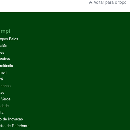
Voltar para o topo
ampi
mpos Belos
alão
res
stalina
rolândia
meri
rá
rinhos
sse
 Verde
ndade
taí
o de Inovação
tro de Referência