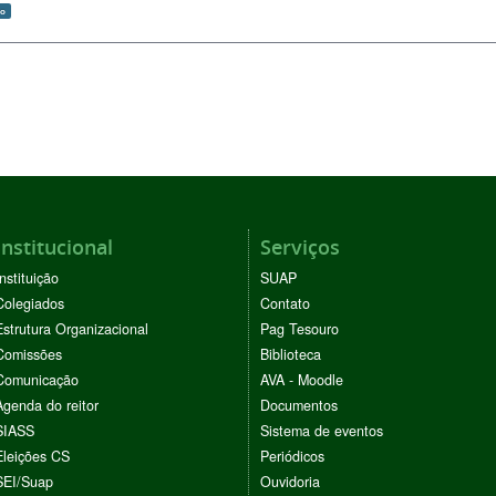
do
Institucional
Serviços
Instituição
SUAP
Colegiados
Contato
Estrutura Organizacional
Pag Tesouro
Comissões
Biblioteca
Comunicação
AVA - Moodle
Agenda do reitor
Documentos
SIASS
Sistema de eventos
Eleições CS
Periódicos
SEI/Suap
Ouvidoria