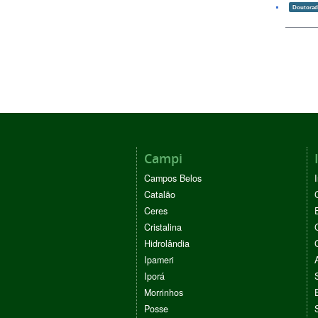
Doutora
Campi
Campos Belos
Catalão
Ceres
Cristalina
Hidrolândia
Ipameri
Iporá
Morrinhos
Posse