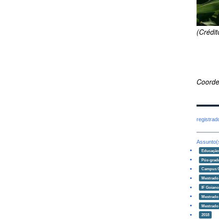
(Crédi
Coorde
registra
Assunto(
Educaçã
Pós-grad
Campus 
Mestrado
IF Goian
Mestrado 
Mestrado 
2018