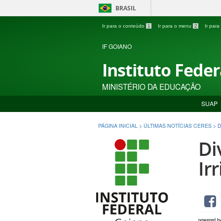
BRASIL
Ir para o conteúdo
1
Ir para o menu
2
Ir par
IF GOIANO
Instituto Fede
MINISTÉRIO DA EDUCAÇÃO
SUAP
PÁGINA INICIAL
>
ÚLTIMAS NOTÍCIAS CERES
>
D
Di
Ir
powered b