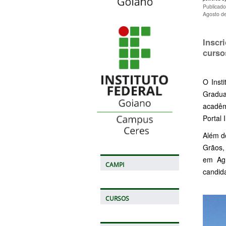
Publicado
Agosto d
Inscr
curso
O Inst
Gradua
acadêmi
Portal I
Além d
Grãos,
em Agr
CAMPI
candid
CURSOS