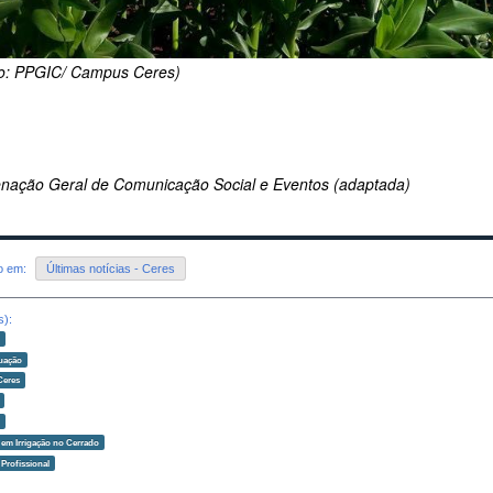
to: PPGIC/ Campus Ceres)
nação Geral de Comunicação Social e Eventos (adaptada)
do em:
Últimas notícias - Ceres
s):
o
uação
Ceres
o
em Irrigação no Cerrado
Profissional