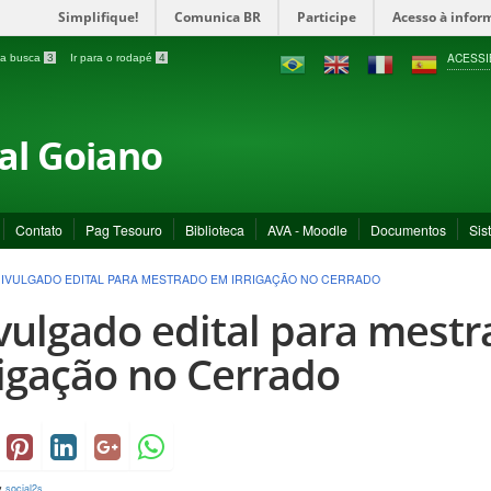
Simplifique!
Comunica BR
Participe
Acesso à infor
ACESSI
a a busca
3
Ir para o rodapé
4
ral Goiano
Contato
Pag Tesouro
Biblioteca
AVA - Moodle
Documentos
Sis
IVULGADO EDITAL PARA MESTRADO EM IRRIGAÇÃO NO CERRADO
vulgado edital para mest
rigação no Cerrado
y
social2s