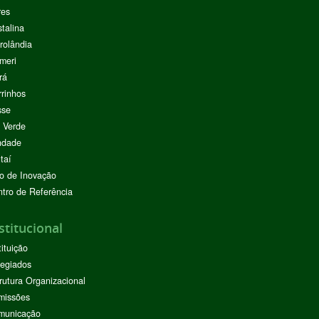
res
stalina
rolândia
meri
rá
rinhos
sse
 Verde
ndade
taí
o de Inovação
tro de Referência
stitucional
tituição
egiados
rutura Organizacional
missões
municação