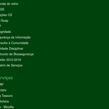
nda do reitor
ASS
ições CS
I/Suap
P
egridade
urança da Informação
nsulta à Comunidade
vidade Disciplinar
tocolo de Biossegurança
stão 2012-2019
etim de Serviços
rviços
AP
ntato
g Tesouro
lioteca
 - Moodle