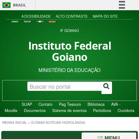
BRASIL
Simplifique!
ACESSIBILIDADE
ALTO CONTRASTE
MAPA DO SITE
Comunica BR
IF GOIANO
Participe
Instituto Federal
Acesso à informação
Goiano
Legislação
Canais
MINISTÉRIO DA EDUCAÇÃO
SUAP
Contato
Pag Tesouro
Biblioteca
AVA -
Moodle
Documentos
Sistema de eventos
Periódicos
Ouvidoria
PÁGINA INICIAL
>
ÚLTIMAS NOTÍCIAS HIDROLÂNDIA
MENU