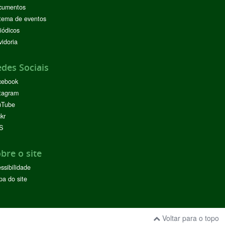
cumentos
tema de eventos
iódicos
idoria
des Sociais
cebook
tagram
uTube
ckr
S
bre o site
ssibilidade
a do site
Voltar para o topo