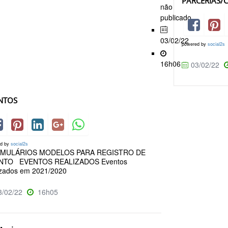
PARCERIAS/
não
publicado
03/02/22
powered by
social2s
16h06
03/02/22
NTOS
ed by
social2s
MULÁRIOS MODELOS PARA REGISTRO DE
NTO EVENTOS REALIZADOS Eventos
izados em 2021/2020
/02/22
16h05