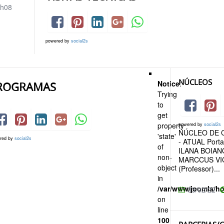
h08
powered by
social2s
NÚCLEOS
Notice
:
ROGRAMAS
Trying
to
get
property
powered by
social2s
NÚCLEO DE C
'state'
red by
social2s
- ATUAL Porta
of
ILANA BOIANOV
non-
MARCCUS VI
object
(Professor)...
in
/var/www/joomla/h
03/02/22
on
line
100