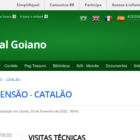
Simplifique!
Comunica BR
Participe
Acesso à infor
ACESSI
a a busca
3
Ir para o rodapé
4
ral Goiano
Contato
Pag Tesouro
Biblioteca
AVA - Moodle
Documentos
Sis
O - CATALÃO
ENSÃO - CATALÃO
ualização em Quinta, 03 de Fevereiro de 2022, 16h40
/02/22
VISITAS TÉCNICAS