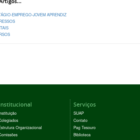
rtigos...
TÁGIO-EMPREGO-JOVEM APRENDIZ
RESSOS
TAIS
RSOS
Institucional
Serviços
Instituição
SUAP
Colegiados
Contato
Estrutura Organizacional
Pag Tesouro
Comissões
Biblioteca