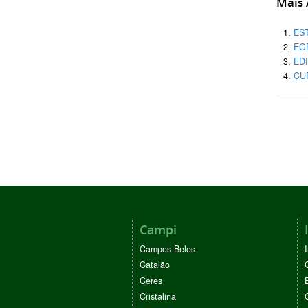
Mais A
ES
EG
EDI
CU
Campi
Campos Belos
Catalão
Ceres
Cristalina