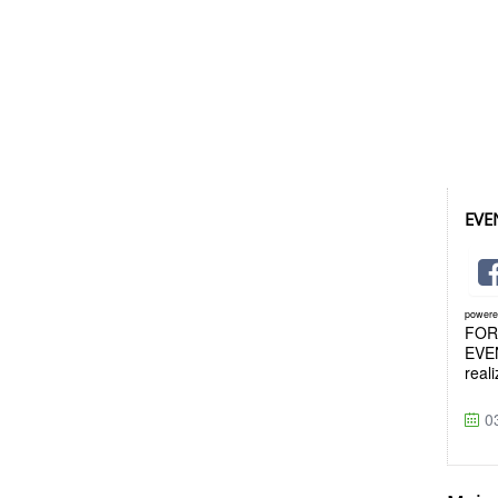
EVE
power
FOR
EVE
real
03