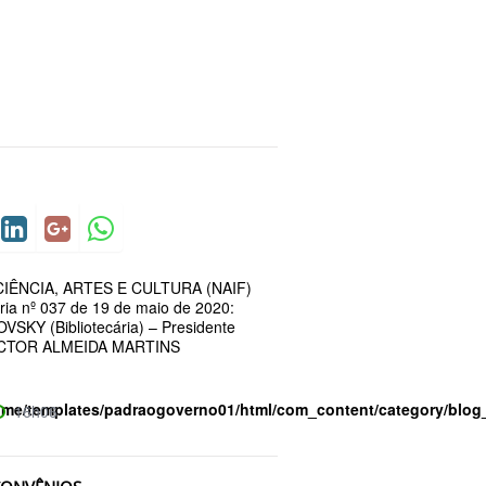
IÊNCIA, ARTES E CULTURA (NAIF)
ria nº 037 de 19 de maio de 2020:
SKY (Bibliotecária) – Presidente
CTOR ALMEIDA MARTINS
ome/templates/padraogoverno01/html/com_content/category/blog
16h06