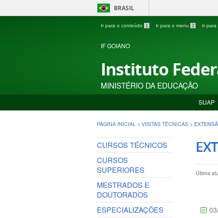
BRASIL
Ir para o conteúdo
1
Ir para o menu
2
Ir par
IF GOIANO
Instituto Fede
MINISTÉRIO DA EDUCAÇÃO
SUAP
PÁGINA INICIAL
>
VISITAS TÉCNICAS
>
EXTENSÃ
EXT
CURSOS TÉCNICOS
CURSOS
SUPERIORES
Última at
MESTRADOS E
DOUTORADOS
ESPECIALIZAÇÕES
03