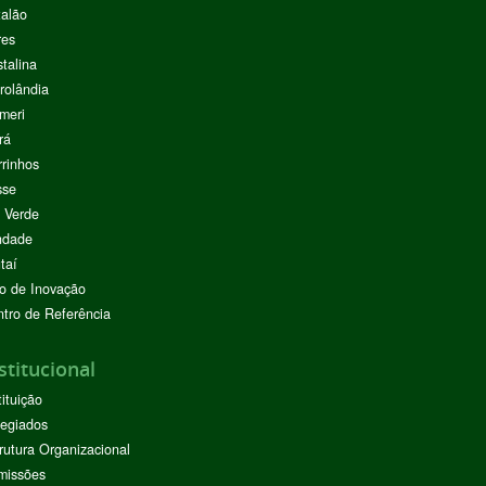
alão
res
stalina
rolândia
meri
rá
rinhos
sse
 Verde
ndade
taí
o de Inovação
tro de Referência
stitucional
tituição
egiados
rutura Organizacional
missões