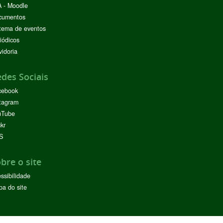
 - Moodle
cumentos
tema de eventos
iódicos
idoria
des Sociais
cebook
tagram
uTube
ckr
S
bre o site
ssibilidade
a do site