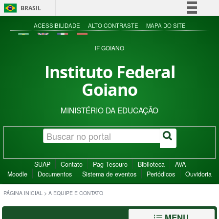
BRASIL
Simplifique!
ACESSIBILIDADE
ALTO CONTRASTE
MAPA DO SITE
Comunica BR
IF GOIANO
Participe
Instituto Federal
Acesso à informação
Goiano
Legislação
Canais
MINISTÉRIO DA EDUCAÇÃO
SUAP
Contato
Pag Tesouro
Biblioteca
AVA -
Moodle
Documentos
Sistema de eventos
Periódicos
Ouvidoria
PÁGINA INICIAL
>
A EQUIPE E CONTATO
MENU