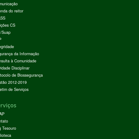
municação
nda do reitor
ASS
ições CS
I/Suap
P
egridade
urança da Informação
nsulta à Comunidade
vidade Disciplinar
tocolo de Biossegurança
stão 2012-2019
etim de Serviços
rviços
AP
ntato
g Tesouro
lioteca