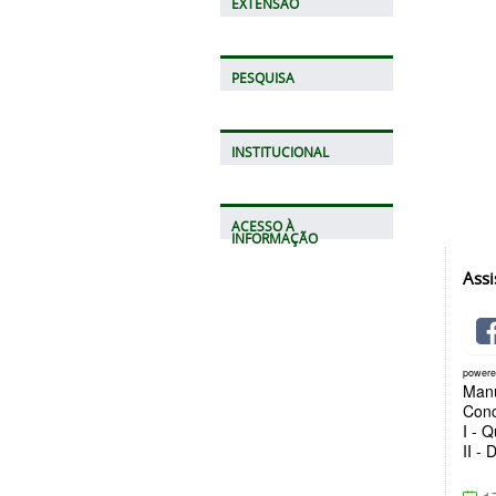
EXTENSÃO
PESQUISA
INSTITUCIONAL
ACESSO À
INFORMAÇÃO
Assi
power
Manu
Conc
I - 
II -