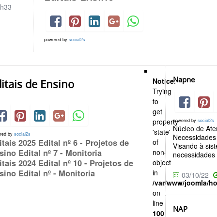
h33
powered by
social2s
Napne
Notice
:
itais de Ensino
Trying
to
get
property
powered by
social2s
Núcleo de At
'state'
red by
social2s
Necessidades 
itais 2025 Edital nº 6 - Projetos de
of
Visando à sis
sino Edital nº 7 - Monitoria
non-
necessidades e
itais 2024 Edital nº 10 - Projetos de
object
sino Edital nº - Monitoria
in
03/10/22
/var/www/joomla/h
on
line
NAP
100