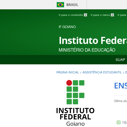
BRASIL
Ir para o conteúdo
1
Ir para o menu
2
Ir par
IF GOIANO
Instituto Fede
MINISTÉRIO DA EDUCAÇÃO
SUAP
PÁGINA INICIAL
>
ASSISTÊNCIA ESTUDANTIL
>
ENS
Última at
16