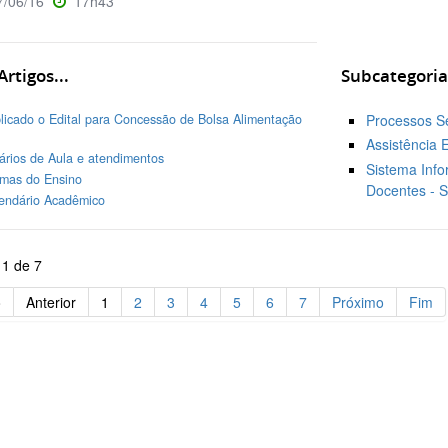
/06/16
17h43
rtigos...
Subcategoria
licado o Edital para Concessão de Bolsa Alimentação
Processos Sel
Assistência E
ários de Aula e atendimentos
Sistema Info
mas do Ensino
Docentes - Si
endário Acadêmico
 1 de 7
o
Anterior
1
2
3
4
5
6
7
Próximo
Fim