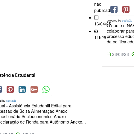
não
publicado
powered by
social2s
16/04/25
O que é o NAP
colaborar par
processo educ
11h25
da política edu
23/03/23
stência Estudantil
ed by
social2s
al - Assistência Estudantil Edital para
essão de Bolsa Alimentação Anexo
Questionário Socioeconômico Anexo
 Declaração de Renda para Autônomo Anexo...