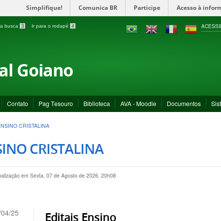
Simplifique!
Comunica BR
Participe
Acesso à infor
ACESSI
a a busca
3
Ir para o rodapé
4
ral Goiano
Contato
Pag Tesouro
Biblioteca
AVA - Moodle
Documentos
Sis
ENSINO CRISTALINA
INO CRISTALINA
ualização em Sexta, 07 de Agosto de 2026, 20h08
/04/25
Editais Ensino