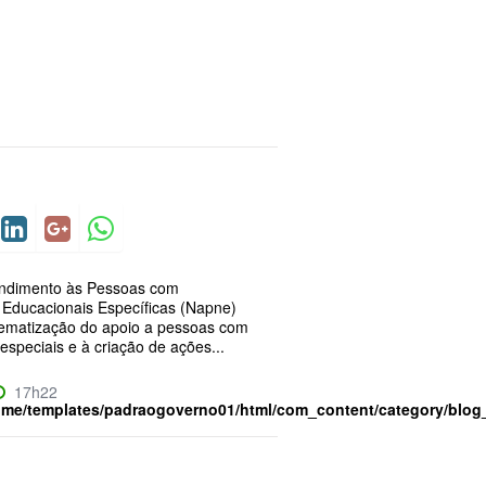
endimento às Pessoas com
Educacionais Específicas (Napne)
tematização do apoio a pessoas com
speciais e à criação de ações...
17h22
ome/templates/padraogoverno01/html/com_content/category/blog