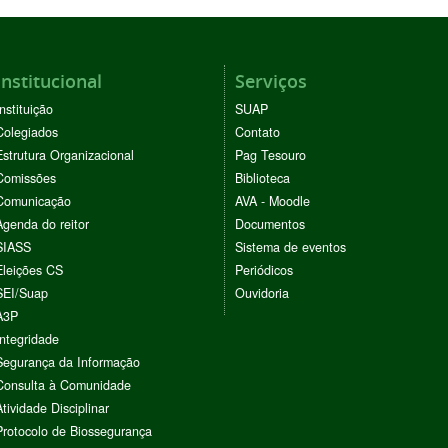
Institucional
Serviços
Instituição
SUAP
Colegiados
Contato
Estrutura Organizacional
Pag Tesouro
Comissões
Biblioteca
Comunicação
AVA - Moodle
Agenda do reitor
Documentos
SIASS
Sistema de eventos
Eleições CS
Periódicos
SEI/Suap
Ouvidoria
A3P
Integridade
Segurança da Informação
Consulta à Comunidade
Atividade Disciplinar
Protocolo de Biossegurança