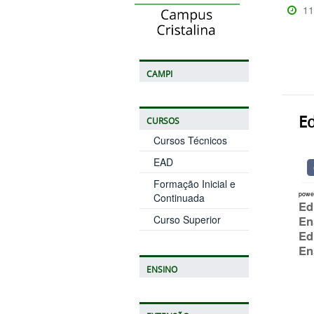
11
CAMPI
Ed
CURSOS
Cursos Técnicos
EAD
Formação Inicial e
powe
Continuada
Ed
Curso Superior
En
Ed
En
ENSINO