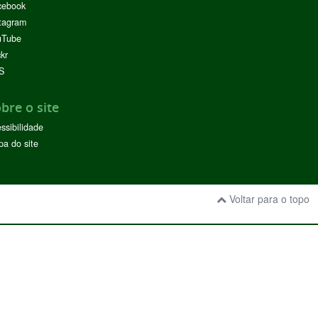
cebook
tagram
uTube
ckr
S
bre o site
ssibilidade
a do site
Voltar para o topo