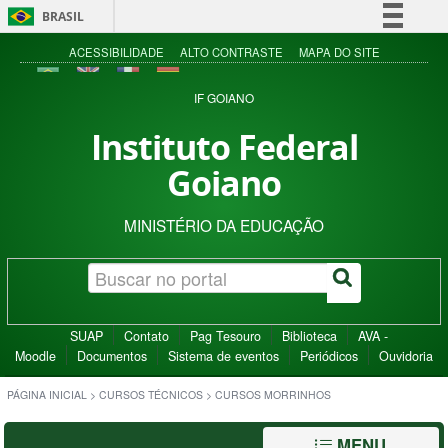
BRASIL
Simplifique!
ACESSIBILIDADE
ALTO CONTRASTE
MAPA DO SITE
Comunica BR
IF GOIANO
Participe
Instituto Federal
Acesso à informação
Goiano
Legislação
Canais
MINISTÉRIO DA EDUCAÇÃO
SUAP
Contato
Pag Tesouro
Biblioteca
AVA -
Moodle
Documentos
Sistema de eventos
Periódicos
Ouvidoria
PÁGINA INICIAL
>
CURSOS TÉCNICOS
>
CURSOS MORRINHOS
MENU