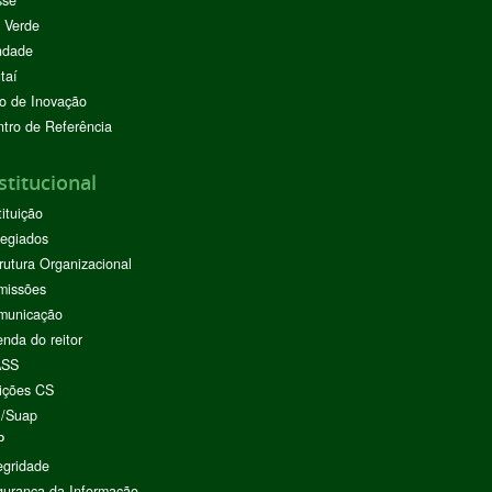
 Verde
ndade
taí
o de Inovação
tro de Referência
stitucional
tituição
egiados
rutura Organizacional
missões
municação
nda do reitor
ASS
ições CS
I/Suap
P
egridade
urança da Informação