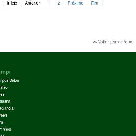
Início
Anterior
1
2
Próximo
Fim
Voltar para o topo
ampi
mpos Belos
alão
res
stalina
rolândia
meri
rá
rinhos
sse