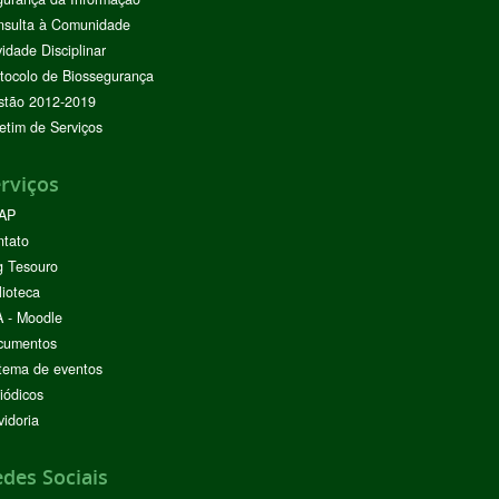
nsulta à Comunidade
vidade Disciplinar
tocolo de Biossegurança
stão 2012-2019
etim de Serviços
rviços
AP
ntato
g Tesouro
lioteca
 - Moodle
cumentos
tema de eventos
iódicos
idoria
des Sociais