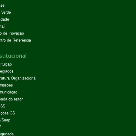
sse
 Verde
ndade
taí
o de Inovação
tro de Referência
stitucional
tituição
egiados
rutura Organizacional
missões
municação
nda do reitor
ASS
ições CS
I/Suap
P
egridade