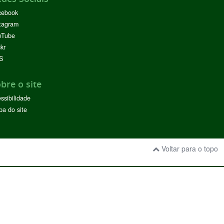
cebook
tagram
uTube
ckr
S
bre o site
ssibilidade
a do site
Voltar para o topo