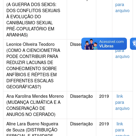
(A GUERRA DOS SEXOS:
para
DOS CONFLITOS SEXUAIS
arquivo
À EVOLUÇÃO DO
CANIBALISMO SEXUAL
PRÉ-COPULATÓRIO EM
ARANHAS)
Leonice Oliveira Teodoro
Dissertação
2019
link
(COMO A CIENCIOMETRIA
para
PODE CONTRIBUIR PARA
arquivo
REDUZIR LACUNAS DE
CONHECIMENTO SOBRE
ANFÍBIOS E RÉPTEIS EM
DIFERENTES ESCALAS
GEOGRÁFICAS?)
Ana Karolina Mendes Moreno
Dissertação
2019
link
(MUDANÇA CLIMÁTICA E A
para
CONSERVAÇÃO DE
arquivo
ANUROS NO CERRADO)
Aline Lara Bueno Nogueira
Dissertação
2019
link
de Souza (DISTRIBUIÇÃO
para
ESPACIAL E ATIVIDADE
arquivo