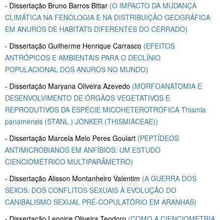
- Dissertação
Bruno Barros Bittar
(O IMPACTO DA MUDANÇA
CLIMÁTICA NA FENOLOGIA E NA DISTRIBUIÇÃO GEOGRÁFICA
EM ANUROS DE HABITATS DIFERENTES DO CERRADO)
- Dissertação
Guilherme Henrique Carrasco
(EFEITOS
ANTRÓPICOS E AMBIENTAIS PARA O DECLÍNIO
POPULACIONAL DOS ANUROS NO MUNDO)
- Dissertação
Maryana Oliveira Azevedo
(MORFOANATOMIA E
DESENVOLVIMENTO DE ÓRGÃOS VEGETATIVOS E
REPRODUTIVOS DA ESPÉCIE MICOHETEROTRÓFICA Thismia
panamensis (STANL.) JONKER (THISMIACEAE))
- Dissertação
Marcela Melo Peres Goulart
(PEPTÍDEOS
ANTIMICROBIANOS EM ANFÍBIOS: UM ESTUDO
CIENCIOMÉTRICO MULTIPARÂMETRO)
- Dissertação
Alisson Montanheiro Valentim
(A GUERRA DOS
SEXOS: DOS CONFLITOS SEXUAIS À EVOLUÇÃO DO
CANIBALISMO SEXUAL PRÉ-COPULATÓRIO EM ARANHAS)
- Dissertação
Leonice Oliveira Teodoro
(COMO A CIENCIOMETRIA