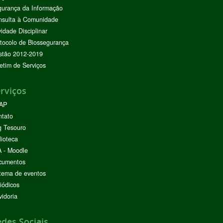
urança da Informação
nsulta à Comunidade
vidade Disciplinar
tocolo de Biossegurança
stão 2012-2019
etim de Serviços
rviços
AP
ntato
g Tesouro
lioteca
 - Moodle
cumentos
tema de eventos
iódicos
idoria
des Sociais