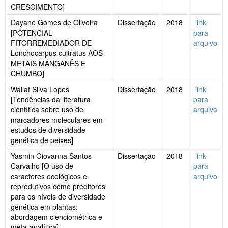
CRESCIMENTO]
Dayane Gomes de Oliveira
Dissertação
2018
link
[POTENCIAL
para
FITORREMEDIADOR DE
arquivo
Lonchocarpus cultratus AOS
METAIS MANGANÊS E
CHUMBO]
Wallaf Silva Lopes
Dissertação
2018
link
[Tendências da literatura
para
científica sobre uso de
arquivo
marcadores moleculares em
estudos de diversidade
genética de peixes]
Yasmin Giovanna Santos
Dissertação
2018
link
Carvalho [O uso de
para
caracteres ecológicos e
arquivo
reprodutivos como preditores
para os níveis de diversidade
genética em plantas:
abordagem cienciométrica e
meta-analítica]