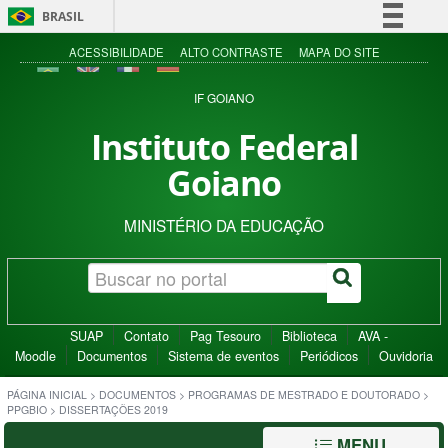
BRASIL
Simplifique!
ACESSIBILIDADE
ALTO CONTRASTE
MAPA DO SITE
Comunica BR
IF GOIANO
Participe
Instituto Federal
Acesso à informação
Goiano
Legislação
Canais
MINISTÉRIO DA EDUCAÇÃO
SUAP
Contato
Pag Tesouro
Biblioteca
AVA -
Moodle
Documentos
Sistema de eventos
Periódicos
Ouvidoria
PÁGINA INICIAL
>
DOCUMENTOS
>
PROGRAMAS DE MESTRADO E DOUTORADO
>
PPGBIO
>
DISSERTAÇÕES 2019
MENU