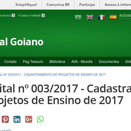
Simplifique!
Comunica BR
Participe
Acesso à infor
ACESSI
a a busca
3
Ir para o rodapé
4
ral Goiano
Contato
Pag Tesouro
Biblioteca
AVA - Moodle
Documentos
Sis
AL Nº 003/2017 - CADASTRAMENTO DE PROJETOS DE ENSINO DE 2017
ital nº 003/2017 - Cadast
ojetos de Ensino de 2017
y
social2s