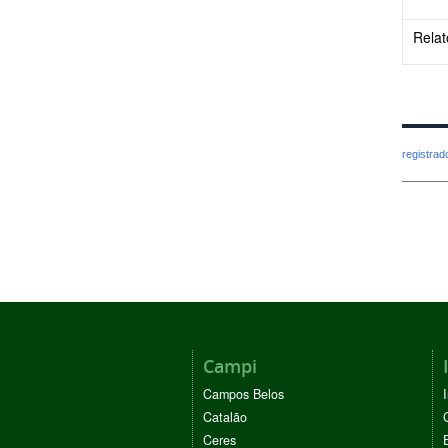
Relat
registra
Campi
Campos Belos
Catalão
Ceres