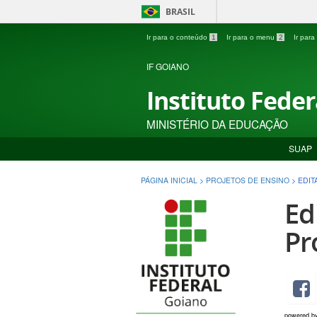
BRASIL
Ir para o conteúdo
1
Ir para o menu
2
Ir par
IF GOIANO
Instituto Fede
MINISTÉRIO DA EDUCAÇÃO
SUAP
PÁGINA INICIAL
>
PROJETOS DE ENSINO
>
EDIT
Ed
Pr
powered b