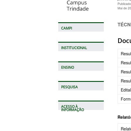
Publicad
Mai de 2
TÉCN
CAMPI
Doc
INSTITUCIONAL
Resul
Resul
ENSINO
Resul
Resul
PESQUISA
Edita
Formu
ACESSO À
INFORMAÇÃO
Relató
Relat