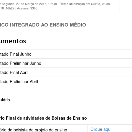
o: Segunda, 27 de Março de 2017, 10h48
|
Última atualização em Quinta, 03 de
018, 16h29
|
Acessos: 3366
ICO INTEGRADO AO ENSINO MÉDIO
umentos
tado Final Junho
tado Preliminar Junho
tado Final Abril
tado Preliminar Abril
l
lário
rio Final de atividades de Bolsas de Ensino
Clique aqui
ório de bolsista de projeto de ensino