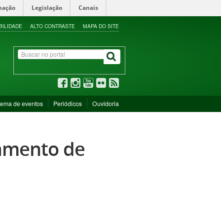
mação
Legislação
Canais
BILIDADE
ALTO CONTRASTE
MAPA DO SITE
tema de eventos
Periódicos
Ouvidoria
ramento de