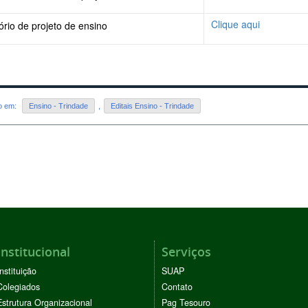
Clique aqui
ório de projeto de ensino
do em:
Ensino - Trindade
,
Editais Ensino - Trindade
Institucional
Serviços
Instituição
SUAP
Colegiados
Contato
Estrutura Organizacional
Pag Tesouro