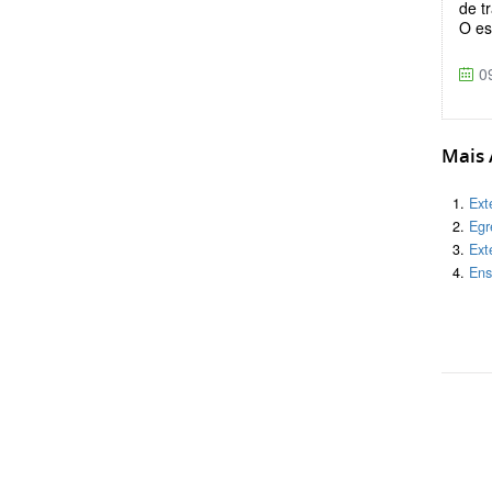
de t
O es
09
Mais A
Ext
Egr
Ext
Ens