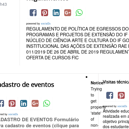
h43
powered by
social2s
REGULAMENTO DE POLÍTICA DE EGRESSOS DO
PROGRAMAS E PROJETOS DE EXTENSÃO DO I
NÚCLEO DE CIÊNCIA ARTE E CULTURA DO IF 
INSTITUCIONAL DAS AÇÕES DE EXTENSÃO RAE 
011/2019 DE 26 DE ABRIL DE 2019 REGULAME
OFERTA DE CURSOS FIC
Visitas técnic
Notice
:
adastro de eventos
Trying
to
get
property
powered by
social2s
Atividade edu
'state'
red by
social2s
realizada em a
DASTRO DE EVENTOS Formulário
of
objetivo princ
ra cadastro de eventos (clique para
non-
dos estudantes