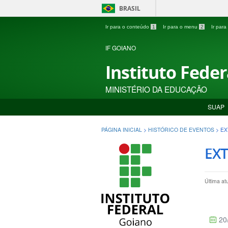
BRASIL
Ir para o conteúdo
1
Ir para o menu
2
Ir par
IF GOIANO
Instituto Fede
MINISTÉRIO DA EDUCAÇÃO
SUAP
PÁGINA INICIAL
>
HISTÓRICO DE EVENTOS
>
EX
EXT
Última a
20