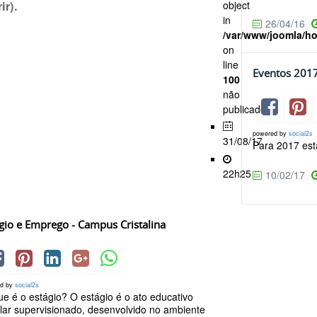
ir).
object
in
26/04/16
/var/www/joomla/h
on
line
Eventos 201
100
não
publicado
powered by
social2s
31/08/17
Para 2017 est
22h25
10/02/17
gio e Emprego - Campus Cristalina
ed by
social2s
e é o estágio? O estágio é o ato educativo
lar supervisionado, desenvolvido no ambiente