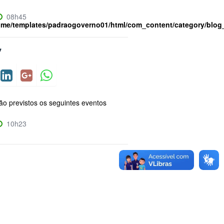
08h45
ome/templates/padraogoverno01/html/com_content/category/blog
7
ão previstos os seguintes eventos
10h23