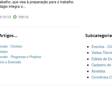
rabalho, que visa à preparação para o trabalho.
tágio integra o...
/10/15
09h16
rtigos...
Subcategoria
ensão - Contato
Eventos - Cri
essos
Visitas Técni
ensão - Programas e Projetos
Editais de Ex
ino e Extensão
Cadastro de
Ametista
Convênios Cr