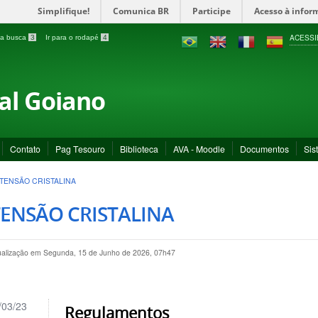
Simplifique!
Comunica BR
Participe
Acesso à infor
ACESSI
a a busca
3
Ir para o rodapé
4
ral Goiano
Contato
Pag Tesouro
Biblioteca
AVA - Moodle
Documentos
Sis
TENSÃO CRISTALINA
ENSÃO CRISTALINA
tualização em Segunda, 15 de Junho de 2026, 07h47
/03/23
Regulamentos