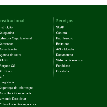
Institucional
Serviços
Instituição
SUAP
Colegiados
Contato
Estrutura Organizacional
Pag Tesouro
Comissões
Biblioteca
Comunicação
AVA - Moodle
Agenda do reitor
Documentos
SIASS
Sistema de eventos
Eleições CS
Periódicos
SEI/Suap
Ouvidoria
A3P
Integridade
Segurança da Informação
Consulta à Comunidade
Atividade Disciplinar
Protocolo de Biossegurança