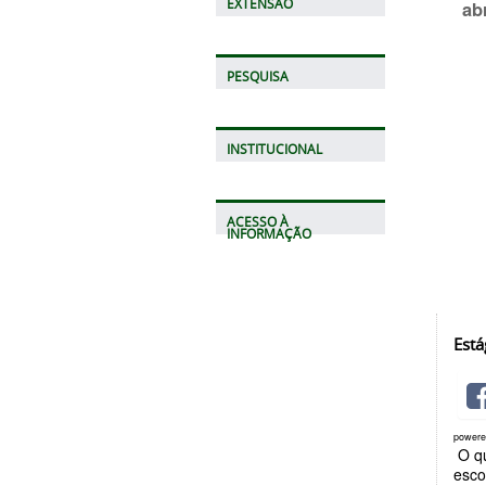
EXTENSÃO
abr
PESQUISA
INSTITUCIONAL
ACESSO À
INFORMAÇÃO
Está
power
O qu
esco