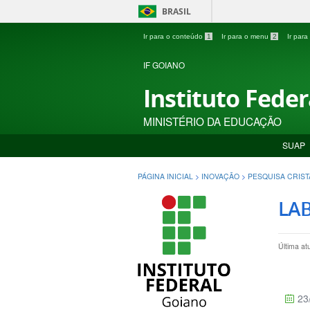
BRASIL
Ir para o conteúdo
1
Ir para o menu
2
Ir par
IF GOIANO
Instituto Fede
MINISTÉRIO DA EDUCAÇÃO
SUAP
PÁGINA INICIAL
>
INOVAÇÃO
>
PESQUISA CRIST
LA
Última at
23