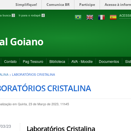
Simplifique!
Comunica BR
Participe
Acesso à infor
ACESSI
a a busca
3
Ir para o rodapé
4
ral Goiano
Contato
Pag Tesouro
Biblioteca
AVA - Moodle
Documentos
Sis
ALINA
>
LABORATÓRIOS CRISTALINA
BORATÓRIOS CRISTALINA
ualização em Quinta, 23 de Março de 2023, 11h45
/03/23
Laboratórios Cristalina