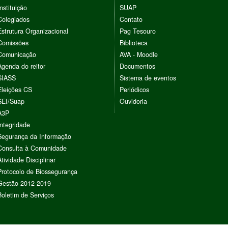
Instituição
SUAP
Colegiados
Contato
Estrutura Organizacional
Pag Tesouro
Comissões
Biblioteca
Comunicação
AVA - Moodle
Agenda do reitor
Documentos
SIASS
Sistema de eventos
Eleições CS
Periódicos
SEI/Suap
Ouvidoria
A3P
Integridade
Segurança da Informação
Consulta à Comunidade
Atividade Disciplinar
Protocolo de Biossegurança
Gestão 2012-2019
Boletim de Serviços